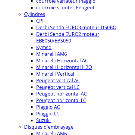
courroie variateur Piaggio
courroie scooter Peugeot
Cylindres
CPI
Derbi Senda EURO3 moteur D50BO
Derbi Senda EURO2 moteur
EBE050/EBS050
Kymco
Minarelli AM6
Minarelli Horizontal AC
Minarelli Horizontal H2O
Minarelli Vertical
Peugeot vertical AC
Peugeot vertical LC
Peugeot horizontal AC
Peugeot horizontal LC
Piaggio AC
Piaggio LC
Suzuki
Disques d'embrayage
Minarelli AM6