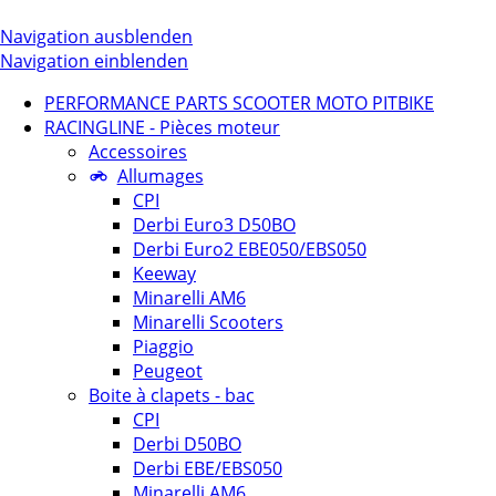
Navigation ausblenden
Navigation einblenden
PERFORMANCE PARTS SCOOTER MOTO PITBIKE
RACINGLINE - Pièces moteur
Accessoires
Allumages
CPI
Derbi Euro3 D50BO
Derbi Euro2 EBE050/EBS050
Keeway
Minarelli AM6
Minarelli Scooters
Piaggio
Peugeot
Boite à clapets - bac
CPI
Derbi D50BO
Derbi EBE/EBS050
Minarelli AM6