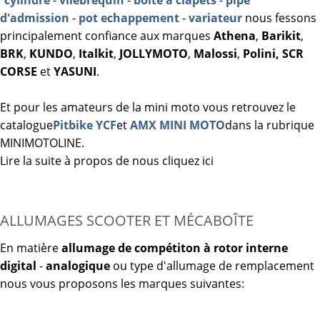
"
cylindre
-
vilebrequin
-
boite à clapets
-
pipe
d'admission
-
pot echappement
-
variateur
nous fessons
principalement confiance aux marques
Athena
,
Barikit
,
BRK
,
KUNDO
,
Italkit
,
JOLLYMOTO
,
Malossi
,
Polini, SCR
CORSE
et
YASUNI
.
Et pour les amateurs de la mini moto vous retrouvez le
catalogue
Pitbike YCF
et
AMX MINI MOTO
dans la rubrique
MINIMOTOLINE.
Lire la suite à propos de nous cliquez ici
ALLUMAGES SCOOTER ET MÉCABOÎTE
En matière
allumage de compétiton
à rotor interne
digital
-
analogique
ou type d'allumage de remplacement
nous vous proposons les marques suivantes: