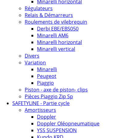
Minarelli horizontal
Régulateurs
Relais & Démarreurs
Roulements de vilebrequin
Derbi EBE/EBS050
Minarelli AM6
Minarelli horizontal
Minarelli vertical
Divers
Variation
Minarelli
Peugeot
Piaggio
Piston - axe de piston- clips
Pièces Piaggio Zip Sp
SAFETYLINE - Partie cycle
Amortisseurs
Doppler
Doppler Oléopneumatique
YSS SUSPENSION
Kundo KRD