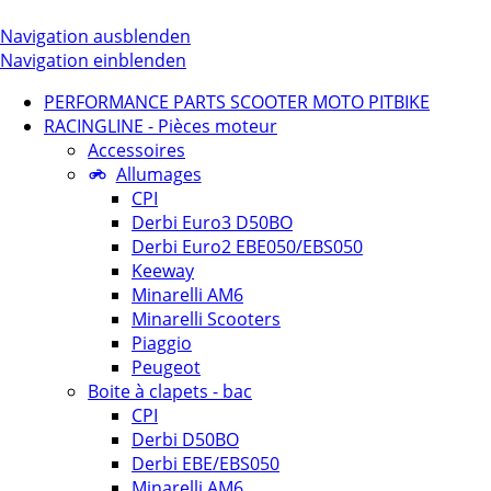
Navigation ausblenden
Navigation einblenden
PERFORMANCE PARTS SCOOTER MOTO PITBIKE
RACINGLINE - Pièces moteur
Accessoires
Allumages
CPI
Derbi Euro3 D50BO
Derbi Euro2 EBE050/EBS050
Keeway
Minarelli AM6
Minarelli Scooters
Piaggio
Peugeot
Boite à clapets - bac
CPI
Derbi D50BO
Derbi EBE/EBS050
Minarelli AM6