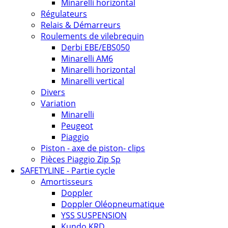
Minarelli horizontal
Régulateurs
Relais & Démarreurs
Roulements de vilebrequin
Derbi EBE/EBS050
Minarelli AM6
Minarelli horizontal
Minarelli vertical
Divers
Variation
Minarelli
Peugeot
Piaggio
Piston - axe de piston- clips
Pièces Piaggio Zip Sp
SAFETYLINE - Partie cycle
Amortisseurs
Doppler
Doppler Oléopneumatique
YSS SUSPENSION
Kundo KRD