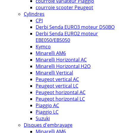
courroie variateur Piaggio
courroie scooter Peugeot
Cylindres
CPI
Derbi Senda EURO3 moteur D50BO
Derbi Senda EURO2 moteur
EBE050/EBS050
Kymco
Minarelli AM6
Minarelli Horizontal AC
Minarelli Horizontal H2O
Minarelli Vertical
Peugeot vertical AC
Peugeot vertical LC
Peugeot horizontal AC
Peugeot horizontal LC
Piaggio AC
Piaggio LC
Suzuki
Disques d'embrayage
Minarelli AM6