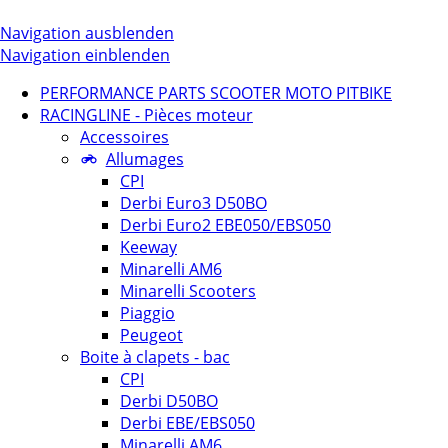
Navigation ausblenden
Navigation einblenden
PERFORMANCE PARTS SCOOTER MOTO PITBIKE
RACINGLINE - Pièces moteur
Accessoires
Allumages
CPI
Derbi Euro3 D50BO
Derbi Euro2 EBE050/EBS050
Keeway
Minarelli AM6
Minarelli Scooters
Piaggio
Peugeot
Boite à clapets - bac
CPI
Derbi D50BO
Derbi EBE/EBS050
Minarelli AM6