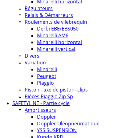
Minarelli horizontal
Régulateurs
Relais & Démarreurs
Roulements de vilebrequin
Derbi EBE/EBS050
Minarelli AM6
Minarelli horizontal
Minarelli vertical
Divers
Variation
Minarelli
Peugeot
Piaggio
Piston - axe de piston- clips
Pièces Piaggio Zip Sp
SAFETYLINE - Partie cycle
Amortisseurs
Doppler
Doppler Oléopneumatique
YSS SUSPENSION
Kundo KRD