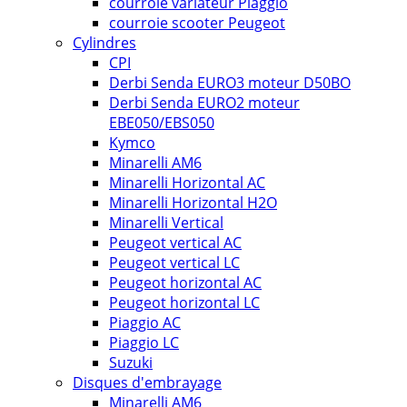
courroie variateur Piaggio
courroie scooter Peugeot
Cylindres
CPI
Derbi Senda EURO3 moteur D50BO
Derbi Senda EURO2 moteur
EBE050/EBS050
Kymco
Minarelli AM6
Minarelli Horizontal AC
Minarelli Horizontal H2O
Minarelli Vertical
Peugeot vertical AC
Peugeot vertical LC
Peugeot horizontal AC
Peugeot horizontal LC
Piaggio AC
Piaggio LC
Suzuki
Disques d'embrayage
Minarelli AM6