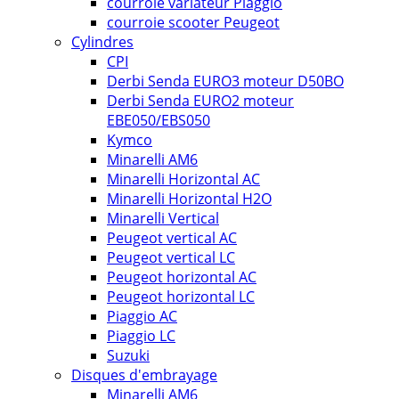
courroie variateur Piaggio
courroie scooter Peugeot
Cylindres
CPI
Derbi Senda EURO3 moteur D50BO
Derbi Senda EURO2 moteur
EBE050/EBS050
Kymco
Minarelli AM6
Minarelli Horizontal AC
Minarelli Horizontal H2O
Minarelli Vertical
Peugeot vertical AC
Peugeot vertical LC
Peugeot horizontal AC
Peugeot horizontal LC
Piaggio AC
Piaggio LC
Suzuki
Disques d'embrayage
Minarelli AM6