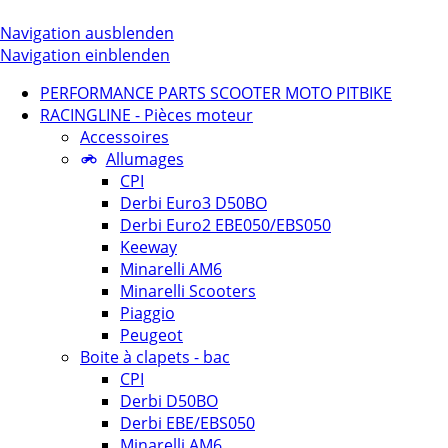
Navigation ausblenden
Navigation einblenden
PERFORMANCE PARTS SCOOTER MOTO PITBIKE
RACINGLINE - Pièces moteur
Accessoires
Allumages
CPI
Derbi Euro3 D50BO
Derbi Euro2 EBE050/EBS050
Keeway
Minarelli AM6
Minarelli Scooters
Piaggio
Peugeot
Boite à clapets - bac
CPI
Derbi D50BO
Derbi EBE/EBS050
Minarelli AM6