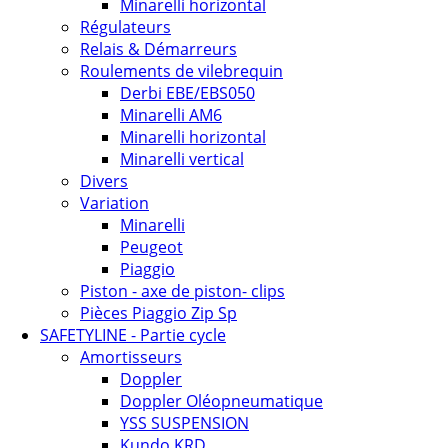
Minarelli horizontal
Régulateurs
Relais & Démarreurs
Roulements de vilebrequin
Derbi EBE/EBS050
Minarelli AM6
Minarelli horizontal
Minarelli vertical
Divers
Variation
Minarelli
Peugeot
Piaggio
Piston - axe de piston- clips
Pièces Piaggio Zip Sp
SAFETYLINE - Partie cycle
Amortisseurs
Doppler
Doppler Oléopneumatique
YSS SUSPENSION
Kundo KRD