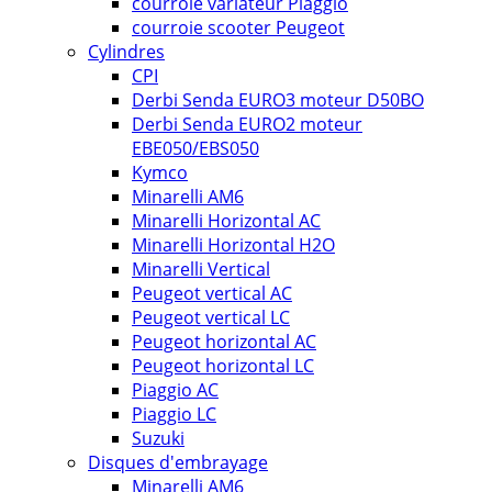
courroie variateur Piaggio
courroie scooter Peugeot
Cylindres
CPI
Derbi Senda EURO3 moteur D50BO
Derbi Senda EURO2 moteur
EBE050/EBS050
Kymco
Minarelli AM6
Minarelli Horizontal AC
Minarelli Horizontal H2O
Minarelli Vertical
Peugeot vertical AC
Peugeot vertical LC
Peugeot horizontal AC
Peugeot horizontal LC
Piaggio AC
Piaggio LC
Suzuki
Disques d'embrayage
Minarelli AM6