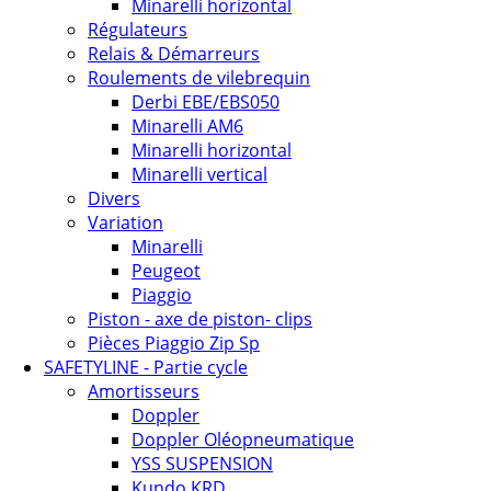
Minarelli horizontal
Régulateurs
Relais & Démarreurs
Roulements de vilebrequin
Derbi EBE/EBS050
Minarelli AM6
Minarelli horizontal
Minarelli vertical
Divers
Variation
Minarelli
Peugeot
Piaggio
Piston - axe de piston- clips
Pièces Piaggio Zip Sp
SAFETYLINE - Partie cycle
Amortisseurs
Doppler
Doppler Oléopneumatique
YSS SUSPENSION
Kundo KRD