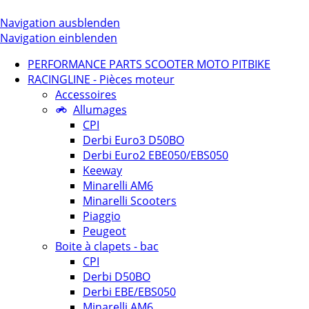
Navigation ausblenden
Navigation einblenden
PERFORMANCE PARTS SCOOTER MOTO PITBIKE
RACINGLINE - Pièces moteur
Accessoires
Allumages
CPI
Derbi Euro3 D50BO
Derbi Euro2 EBE050/EBS050
Keeway
Minarelli AM6
Minarelli Scooters
Piaggio
Peugeot
Boite à clapets - bac
CPI
Derbi D50BO
Derbi EBE/EBS050
Minarelli AM6