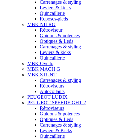
Carrenages & styling
Leviers & kicks
Quincaillerie
Reposes-pieds
MBK NITRO
Rétroviseur
Guidons & potences
Optiques & Leds
Carrenages & styling
Leviers & kicks
Quincaillerie
MBK Ovetto
MBK MACH G
MBK STUNT
Carrenages & styling
Rétroviseurs
Autocollants
PEUGEOT LUDIX
PEUGEOT SPEEDFIGHT 2
Rétroviseurs
Guidons & potences
Optiques & Leds
Carrenages & styling
Leviers & Kicks
Quincaillerie