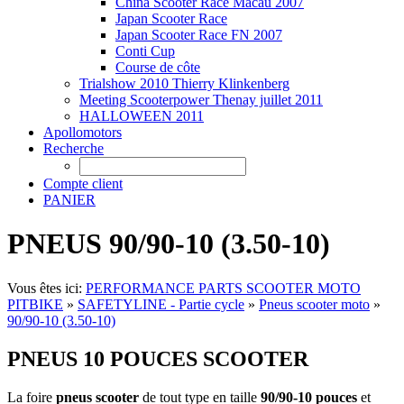
China Scooter Race Macau 2007
Japan Scooter Race
Japan Scooter Race FN 2007
Conti Cup
Course de côte
Trialshow 2010 Thierry Klinkenberg
Meeting Scooterpower Thenay juillet 2011
HALLOWEEN 2011
Apollomotors
Recherche
Compte client
PANIER
PNEUS 90/90-10 (3.50-10)
Vous êtes ici:
PERFORMANCE PARTS SCOOTER MOTO
PITBIKE
»
SAFETYLINE - Partie cycle
»
Pneus scooter moto
»
90/90-10 (3.50-10)
PNEUS 10 POUCES SCOOTER
La foire
pneus scooter
de tout type en taille
90/90-10 pouces
et