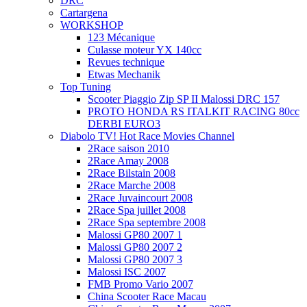
DRC
Cartargena
WORKSHOP
123 Mécanique
Culasse moteur YX 140cc
Revues technique
Etwas Mechanik
Top Tuning
Scooter Piaggio Zip SP II Malossi DRC 157
PROTO HONDA RS ITALKIT RACING 80cc
DERBI EURO3
Diabolo TV! Hot Race Movies Channel
2Race saison 2010
2Race Amay 2008
2Race Bilstain 2008
2Race Marche 2008
2Race Juvaincourt 2008
2Race Spa juillet 2008
2Race Spa septembre 2008
Malossi GP80 2007 1
Malossi GP80 2007 2
Malossi GP80 2007 3
Malossi ISC 2007
FMB Promo Vario 2007
China Scooter Race Macau