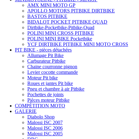
AMX MINI MOTO GP
APOLLO MOTORS PITBIKE DIRTBIKE
BASTOS PITBIKE
BIDALOT POCKET PITBIKE QUAD
Dirtbike-Pocketbike-Pitbike-Quad
POLINI MINI CROSS PITBIKE
POLINI MINI BIKE Pocketbike
YCF DIRTBIKE PITBIKE MINI MOTO CROSS
PIT BIKE - pièces détachées
Allumage Pit Bike
Carburateur Pitbike
Chaine courronne pignon
Levier cocotte commande
Moteur Pit bike
Roues et jantes Pit bike
Pneu et chambre à air Pitbike
Pochettes de joints
Pièces moteur Pitbike
COMPÉTITION MOTO
GALERIE
Diabolo Shop
Malossi ISC 2007
Malossi ISC 2006
Malossi ISC 2005