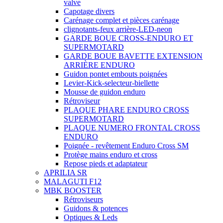
valve
Capotage divers
Carénage complet et pièces carénage
clignotants-feux arrière-LED-neon
GARDE BOUE CROSS-ENDURO ET
SUPERMOTARD
GARDE BOUE BAVETTE EXTENSION
ARRIÈRE ENDURO
Guidon pontet embouts poignées
Levier-Kick-selecteur-biellette
Mousse de guidon enduro
Rétroviseur
PLAQUE PHARE ENDURO CROSS
SUPERMOTARD
PLAQUE NUMERO FRONTAL CROSS
ENDURO
Poignée - revêtement Enduro Cross SM
Protège mains enduro et cross
Repose pieds et adaptateur
APRILIA SR
MALAGUTI F12
MBK BOOSTER
Rétroviseurs
Guidons & potences
Optiques & Leds