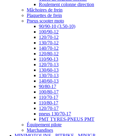
Roulement colonne direction
Mâchoires de frein
Plaquettes de frein
Pneus scooter moto
90/90-10 (3.50-10)
100/90-12
120/70-12
130/70-12
140/70-12
120/80-12
110/90-13
120/70-13
130/60-13
130/70-13
140/60-13
90/80-17
100/80-17
110/70-17
110/80-17
120/70-17
pneus 130/70-17
PMT TYRES-PNEUS PMT
Équipement pilote
Marchandises
MINIMOTOLINE - PITBIKE - MINIGP