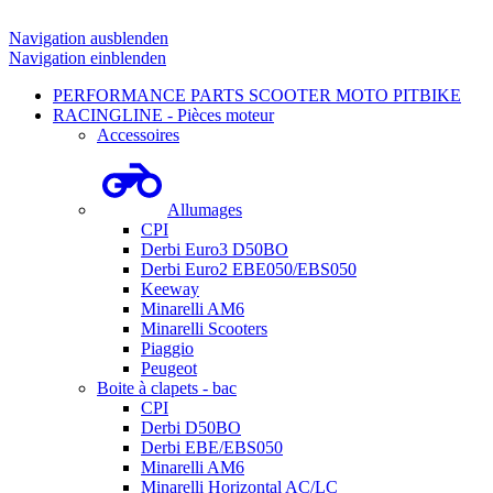
Navigation ausblenden
Navigation einblenden
PERFORMANCE PARTS SCOOTER MOTO PITBIKE
RACINGLINE - Pièces moteur
Accessoires
Allumages
CPI
Derbi Euro3 D50BO
Derbi Euro2 EBE050/EBS050
Keeway
Minarelli AM6
Minarelli Scooters
Piaggio
Peugeot
Boite à clapets - bac
CPI
Derbi D50BO
Derbi EBE/EBS050
Minarelli AM6
Minarelli Horizontal AC/LC