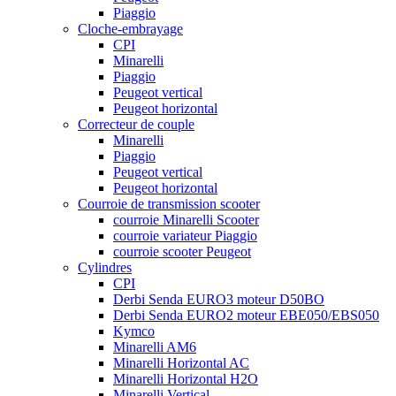
Piaggio
Cloche-embrayage
CPI
Minarelli
Piaggio
Peugeot vertical
Peugeot horizontal
Correcteur de couple
Minarelli
Piaggio
Peugeot vertical
Peugeot horizontal
Courroie de transmission scooter
courroie Minarelli Scooter
courroie variateur Piaggio
courroie scooter Peugeot
Cylindres
CPI
Derbi Senda EURO3 moteur D50BO
Derbi Senda EURO2 moteur EBE050/EBS050
Kymco
Minarelli AM6
Minarelli Horizontal AC
Minarelli Horizontal H2O
Minarelli Vertical