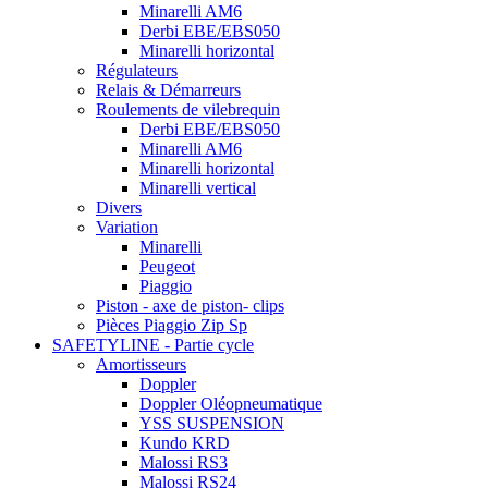
Minarelli AM6
Derbi EBE/EBS050
Minarelli horizontal
Régulateurs
Relais & Démarreurs
Roulements de vilebrequin
Derbi EBE/EBS050
Minarelli AM6
Minarelli horizontal
Minarelli vertical
Divers
Variation
Minarelli
Peugeot
Piaggio
Piston - axe de piston- clips
Pièces Piaggio Zip Sp
SAFETYLINE - Partie cycle
Amortisseurs
Doppler
Doppler Oléopneumatique
YSS SUSPENSION
Kundo KRD
Malossi RS3
Malossi RS24