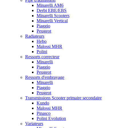
Pipe d'admission
Minarelli AM6
Derbi EBE/EBS
Minarelli Scooters
Minarelli Vertical
Piaggio
Peugeot
Radiateurs
Hebo
Malossi MHR
Polini
Ressorts correcteur
Minarelli
Piaggio
Peugeot
Ressorts d'embrayage
Minarelli
Piaggio
Peugeot
Transmissions Scooter primaire secondaire
Kundo
Malossi MHR
Pinasco
Polini Evolution
Variateurs