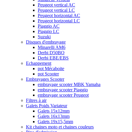
Peugeot vertical AC
Peugeot vertical LC
Peugeot horizontal AC
Peugeot horizontal LC
Piaggio AC
Piaggio LC
Suzuki
Disques d'embrayage
Minarelli AM6
Derbi D50BO
Derbi EBE/EBS
Echappement
pot Mécaboite
pot Scooter
Embrayages Scooter
embrayage scooter MBK Yamaha
embrayage scooter Piaggio
embrayage scooter Peugeot
Filtres à air
Galets Poids Variateur
Galets 15x12mm
Galets 16x13mm
Galets 19x15,5mm
Kit chaines moto et chaines couleurs