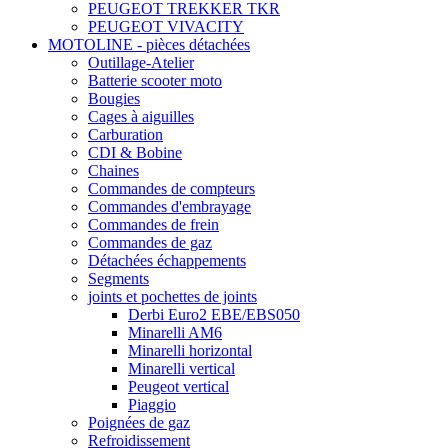
PEUGEOT TREKKER TKR
PEUGEOT VIVACITY
MOTOLINE - pièces détachées
Outillage-Atelier
Batterie scooter moto
Bougies
Cages à aiguilles
Carburation
CDI & Bobine
Chaines
Commandes de compteurs
Commandes d'embrayage
Commandes de frein
Commandes de gaz
Détachées échappements
Segments
joints et pochettes de joints
Derbi Euro2 EBE/EBS050
Minarelli AM6
Minarelli horizontal
Minarelli vertical
Peugeot vertical
Piaggio
Poignées de gaz
Refroidissement