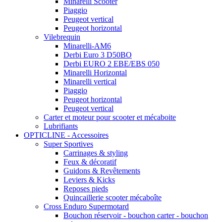
Minarelli Scooter
Piaggio
Peugeot vertical
Peugeot horizontal
Vilebrequin
Minarelli-AM6
Derbi Euro 3 D50BO
Derbi EURO 2 EBE/EBS 050
Minarelli Horizontal
Minarelli vertical
Piaggio
Peugeot horizontal
Peugeot vertical
Carter et moteur pour scooter et mécaboite
Lubrifiants
OPTICLINE - Accessoires
Super Sportives
Carrinages & styling
Feux & décoratif
Guidons & Revêtements
Leviers & Kicks
Reposes pieds
Quincaillerie scooter mécaboîte
Cross Enduro Supermotard
Bouchon réservoir - bouchon carter - bouchon