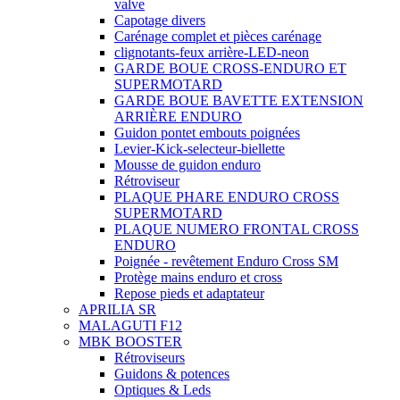
valve
Capotage divers
Carénage complet et pièces carénage
clignotants-feux arrière-LED-neon
GARDE BOUE CROSS-ENDURO ET
SUPERMOTARD
GARDE BOUE BAVETTE EXTENSION
ARRIÈRE ENDURO
Guidon pontet embouts poignées
Levier-Kick-selecteur-biellette
Mousse de guidon enduro
Rétroviseur
PLAQUE PHARE ENDURO CROSS
SUPERMOTARD
PLAQUE NUMERO FRONTAL CROSS
ENDURO
Poignée - revêtement Enduro Cross SM
Protège mains enduro et cross
Repose pieds et adaptateur
APRILIA SR
MALAGUTI F12
MBK BOOSTER
Rétroviseurs
Guidons & potences
Optiques & Leds