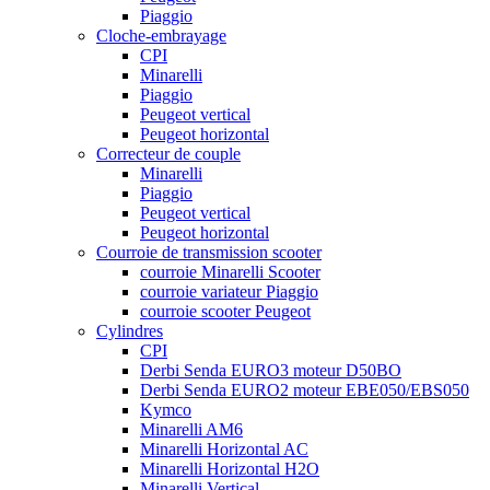
Piaggio
Cloche-embrayage
CPI
Minarelli
Piaggio
Peugeot vertical
Peugeot horizontal
Correcteur de couple
Minarelli
Piaggio
Peugeot vertical
Peugeot horizontal
Courroie de transmission scooter
courroie Minarelli Scooter
courroie variateur Piaggio
courroie scooter Peugeot
Cylindres
CPI
Derbi Senda EURO3 moteur D50BO
Derbi Senda EURO2 moteur EBE050/EBS050
Kymco
Minarelli AM6
Minarelli Horizontal AC
Minarelli Horizontal H2O
Minarelli Vertical