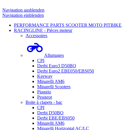
Navigation ausblenden
Navigation einblenden
PERFORMANCE PARTS SCOOTER MOTO PITBIKE
RACINGLINE - Pièces moteur
Accessoires
Allumages
CPI
Derbi Euro3 D50BO
Derbi Euro2 EBE050/EBS050
Keeway
Minarelli AM6
Minarelli Scooters
Piaggio
Peugeot
Boite à clapets - bac
CPI
Derbi D50BO
Derbi EBE/EBS050
Minarelli AM6
Minarelli Horizontal AC/LC