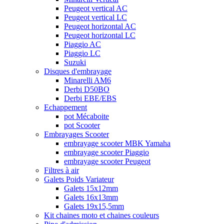
Peugeot vertical AC
Peugeot vertical LC
Peugeot horizontal AC
Peugeot horizontal LC
Piaggio AC
Piaggio LC
Suzuki
Disques d'embrayage
Minarelli AM6
Derbi D50BO
Derbi EBE/EBS
Echappement
pot Mécaboite
pot Scooter
Embrayages Scooter
embrayage scooter MBK Yamaha
embrayage scooter Piaggio
embrayage scooter Peugeot
Filtres à air
Galets Poids Variateur
Galets 15x12mm
Galets 16x13mm
Galets 19x15,5mm
Kit chaines moto et chaines couleurs