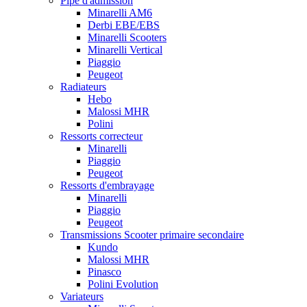
Pipe d'admission
Minarelli AM6
Derbi EBE/EBS
Minarelli Scooters
Minarelli Vertical
Piaggio
Peugeot
Radiateurs
Hebo
Malossi MHR
Polini
Ressorts correcteur
Minarelli
Piaggio
Peugeot
Ressorts d'embrayage
Minarelli
Piaggio
Peugeot
Transmissions Scooter primaire secondaire
Kundo
Malossi MHR
Pinasco
Polini Evolution
Variateurs