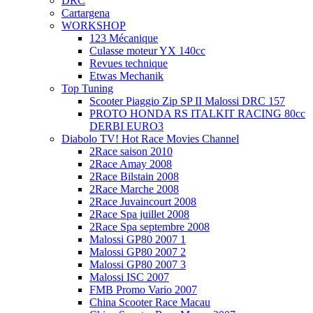
DRC
Cartargena
WORKSHOP
123 Mécanique
Culasse moteur YX 140cc
Revues technique
Etwas Mechanik
Top Tuning
Scooter Piaggio Zip SP II Malossi DRC 157
PROTO HONDA RS ITALKIT RACING 80cc
DERBI EURO3
Diabolo TV! Hot Race Movies Channel
2Race saison 2010
2Race Amay 2008
2Race Bilstain 2008
2Race Marche 2008
2Race Juvaincourt 2008
2Race Spa juillet 2008
2Race Spa septembre 2008
Malossi GP80 2007 1
Malossi GP80 2007 2
Malossi GP80 2007 3
Malossi ISC 2007
FMB Promo Vario 2007
China Scooter Race Macau