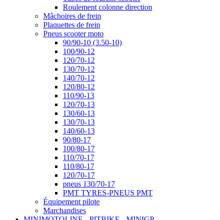
Roulement colonne direction
Mâchoires de frein
Plaquettes de frein
Pneus scooter moto
90/90-10 (3.50-10)
100/90-12
120/70-12
130/70-12
140/70-12
120/80-12
110/90-13
120/70-13
130/60-13
130/70-13
140/60-13
90/80-17
100/80-17
110/70-17
110/80-17
120/70-17
pneus 130/70-17
PMT TYRES-PNEUS PMT
Équipement pilote
Marchandises
MINIMOTOLINE - PITBIKE - MINIGP