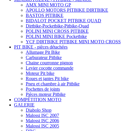
AMX MINI MOTO GP
APOLLO MOTORS PITBIKE DIRTBIKE
BASTOS PITBIKE
BIDALOT POCKET PITBIKE QUAD
Dirtbike-Pocketbike-Pitbike-Quad
POLINI MINI CROSS PITBIKE
POLINI MINI BIKE Pocketbike
YCF DIRTBIKE PITBIKE MINI MOTO CROSS
PIT BIKE - pièces détachées
Allumage Pit Bike
Carburateur Pitbike
Chaine courronne pignon
Levier cocotte commande
Moteur Pit bike
Roues et jantes Pit bike
Pneu et chambre à air Pitbike
Pochettes de joints
Pièces moteur Pitbike
COMPÉTITION MOTO
GALERIE
Diabolo Shop
Malossi ISC 2007
Malossi ISC 2006
Malossi ISC 2005