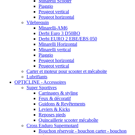
Minarelli Scooter
Piaggio
Peugeot vertical
Peugeot horizontal
Vilebrequin
Minarelli-AM6
Derbi Euro 3 D50BO
Derbi EURO 2 EBE/EBS 050
Minarelli Horizontal
Minarelli vertical
Piaggio
Peugeot horizontal
Peugeot vertical
Carter et moteur pour scooter et mécaboite
Lubrifiants
OPTICLINE - Accessoires
Super Sportives
Carrinages & styling
Feux & décoratif
Guidons & Revêtements
Leviers & Kicks
Reposes pieds
Quincaillerie scooter mécaboîte
Cross Enduro Supermotard
Bouchon réservoir - bouchon carter - bouchon