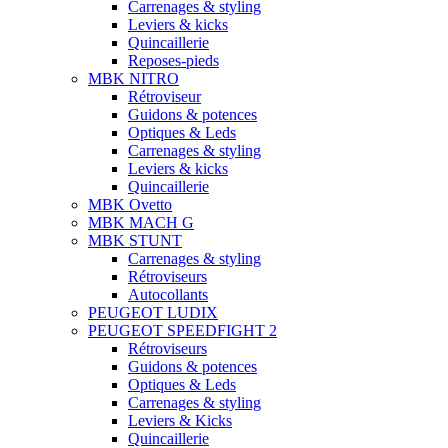
Carrenages & styling
Leviers & kicks
Quincaillerie
Reposes-pieds
MBK NITRO
Rétroviseur
Guidons & potences
Optiques & Leds
Carrenages & styling
Leviers & kicks
Quincaillerie
MBK Ovetto
MBK MACH G
MBK STUNT
Carrenages & styling
Rétroviseurs
Autocollants
PEUGEOT LUDIX
PEUGEOT SPEEDFIGHT 2
Rétroviseurs
Guidons & potences
Optiques & Leds
Carrenages & styling
Leviers & Kicks
Quincaillerie