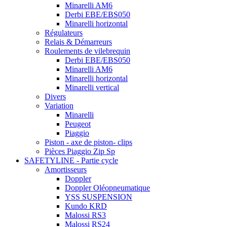
Minarelli AM6
Derbi EBE/EBS050
Minarelli horizontal
Régulateurs
Relais & Démarreurs
Roulements de vilebrequin
Derbi EBE/EBS050
Minarelli AM6
Minarelli horizontal
Minarelli vertical
Divers
Variation
Minarelli
Peugeot
Piaggio
Piston - axe de piston- clips
Pièces Piaggio Zip Sp
SAFETYLINE - Partie cycle
Amortisseurs
Doppler
Doppler Oléopneumatique
YSS SUSPENSION
Kundo KRD
Malossi RS3
Malossi RS24