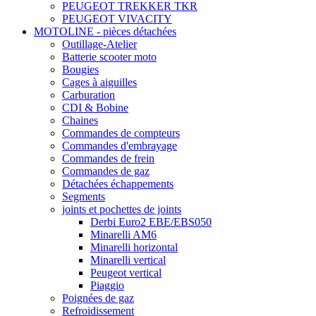
PEUGEOT TREKKER TKR
PEUGEOT VIVACITY
MOTOLINE - pièces détachées
Outillage-Atelier
Batterie scooter moto
Bougies
Cages à aiguilles
Carburation
CDI & Bobine
Chaines
Commandes de compteurs
Commandes d'embrayage
Commandes de frein
Commandes de gaz
Détachées échappements
Segments
joints et pochettes de joints
Derbi Euro2 EBE/EBS050
Minarelli AM6
Minarelli horizontal
Minarelli vertical
Peugeot vertical
Piaggio
Poignées de gaz
Refroidissement