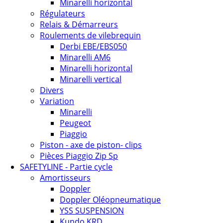
Minarelli horizontal
Régulateurs
Relais & Démarreurs
Roulements de vilebrequin
Derbi EBE/EBS050
Minarelli AM6
Minarelli horizontal
Minarelli vertical
Divers
Variation
Minarelli
Peugeot
Piaggio
Piston - axe de piston- clips
Pièces Piaggio Zip Sp
SAFETYLINE - Partie cycle
Amortisseurs
Doppler
Doppler Oléopneumatique
YSS SUSPENSION
Kundo KRD