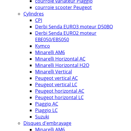
courroie variateur Piaggio
courroie scooter Peugeot
Cylindres
CPI
Derbi Senda EURO3 moteur D50BO
Derbi Senda EURO2 moteur
EBE050/EBS050
Kymco
Minarelli AM6
Minarelli Horizontal AC
Minarelli Horizontal H2O
Minarelli Vertical
Peugeot vertical AC
Peugeot vertical LC
Peugeot horizontal AC
Peugeot horizontal LC
Piaggio AC
Piaggio LC
Suzuki
Disques d'embrayage
Minarelli AM6