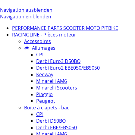
Navigation ausblenden
Navigation einblenden
PERFORMANCE PARTS SCOOTER MOTO PITBIKE
RACINGLINE - Pièces moteur
Accessoires
Allumages
CPI
Derbi Euro3 D50BO
Derbi Euro2 EBE050/EBS050
Keeway
Minarelli AM6
Minarelli Scooters
Piaggio
Peugeot
Boite à clapets - bac
CPI
Derbi D50BO
Derbi EBE/EBS050
Minarelli AM6