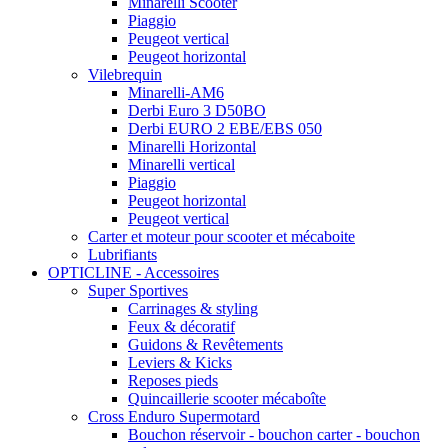
Minarelli Scooter
Piaggio
Peugeot vertical
Peugeot horizontal
Vilebrequin
Minarelli-AM6
Derbi Euro 3 D50BO
Derbi EURO 2 EBE/EBS 050
Minarelli Horizontal
Minarelli vertical
Piaggio
Peugeot horizontal
Peugeot vertical
Carter et moteur pour scooter et mécaboite
Lubrifiants
OPTICLINE - Accessoires
Super Sportives
Carrinages & styling
Feux & décoratif
Guidons & Revêtements
Leviers & Kicks
Reposes pieds
Quincaillerie scooter mécaboîte
Cross Enduro Supermotard
Bouchon réservoir - bouchon carter - bouchon