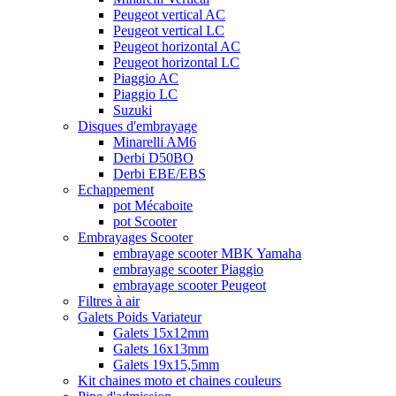
Peugeot vertical AC
Peugeot vertical LC
Peugeot horizontal AC
Peugeot horizontal LC
Piaggio AC
Piaggio LC
Suzuki
Disques d'embrayage
Minarelli AM6
Derbi D50BO
Derbi EBE/EBS
Echappement
pot Mécaboite
pot Scooter
Embrayages Scooter
embrayage scooter MBK Yamaha
embrayage scooter Piaggio
embrayage scooter Peugeot
Filtres à air
Galets Poids Variateur
Galets 15x12mm
Galets 16x13mm
Galets 19x15,5mm
Kit chaines moto et chaines couleurs