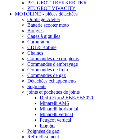
PEUGEOT TREKKER TKR
PEUGEOT VIVACITY
MOTOLINE - pièces détachées
Outillage-Atelier
Batterie scooter moto
Bougies
Cages à aiguilles
Carburation
CDI & Bobine
Chaines
Commandes de compteurs
Commandes d'embrayage
Commandes de frein
Commandes de gaz
Détachées échappements
Segments
joints et pochettes de joints
Derbi Euro2 EBE/EBS050
Minarelli AM6
Minarelli horizontal
Minarelli vertical
Peugeot vertical
Piaggio
Poignées de gaz
Refroidissement