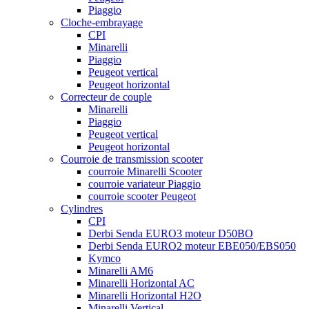
Piaggio
Cloche-embrayage
CPI
Minarelli
Piaggio
Peugeot vertical
Peugeot horizontal
Correcteur de couple
Minarelli
Piaggio
Peugeot vertical
Peugeot horizontal
Courroie de transmission scooter
courroie Minarelli Scooter
courroie variateur Piaggio
courroie scooter Peugeot
Cylindres
CPI
Derbi Senda EURO3 moteur D50BO
Derbi Senda EURO2 moteur EBE050/EBS050
Kymco
Minarelli AM6
Minarelli Horizontal AC
Minarelli Horizontal H2O
Minarelli Vertical