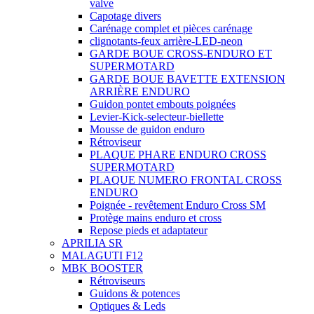
valve
Capotage divers
Carénage complet et pièces carénage
clignotants-feux arrière-LED-neon
GARDE BOUE CROSS-ENDURO ET
SUPERMOTARD
GARDE BOUE BAVETTE EXTENSION
ARRIÈRE ENDURO
Guidon pontet embouts poignées
Levier-Kick-selecteur-biellette
Mousse de guidon enduro
Rétroviseur
PLAQUE PHARE ENDURO CROSS
SUPERMOTARD
PLAQUE NUMERO FRONTAL CROSS
ENDURO
Poignée - revêtement Enduro Cross SM
Protège mains enduro et cross
Repose pieds et adaptateur
APRILIA SR
MALAGUTI F12
MBK BOOSTER
Rétroviseurs
Guidons & potences
Optiques & Leds