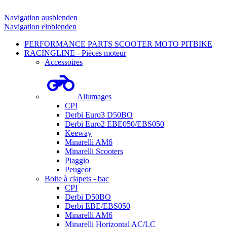
Navigation ausblenden
Navigation einblenden
PERFORMANCE PARTS SCOOTER MOTO PITBIKE
RACINGLINE - Pièces moteur
Accessoires
Allumages
CPI
Derbi Euro3 D50BO
Derbi Euro2 EBE050/EBS050
Keeway
Minarelli AM6
Minarelli Scooters
Piaggio
Peugeot
Boite à clapets - bac
CPI
Derbi D50BO
Derbi EBE/EBS050
Minarelli AM6
Minarelli Horizontal AC/LC