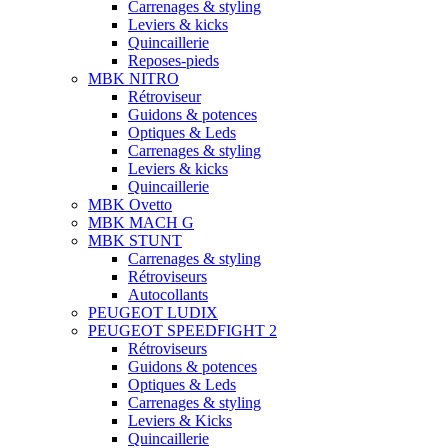
Carrenages & styling
Leviers & kicks
Quincaillerie
Reposes-pieds
MBK NITRO
Rétroviseur
Guidons & potences
Optiques & Leds
Carrenages & styling
Leviers & kicks
Quincaillerie
MBK Ovetto
MBK MACH G
MBK STUNT
Carrenages & styling
Rétroviseurs
Autocollants
PEUGEOT LUDIX
PEUGEOT SPEEDFIGHT 2
Rétroviseurs
Guidons & potences
Optiques & Leds
Carrenages & styling
Leviers & Kicks
Quincaillerie