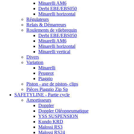
Minarelli AM6
Derbi EBE/EBS050
Minarelli horizontal
Régulateurs
Relais & Démarreurs
Roulements de vilebrequin
Derbi EBE/EBS050
Minarelli AM6
Minarelli horizontal
Minarelli vertical
Divers
Variation
Minarelli
Peugeot
Piaggio
Piston - axe de piston- clips
Pièces Piaggio Zip Sp
SAFETYLINE - Partie cycle
Amortisseurs
Doppler
Doppler Oléopneumatique
YSS SUSPENSION
Kundo KRD
Malossi RS3
Malossi RS24