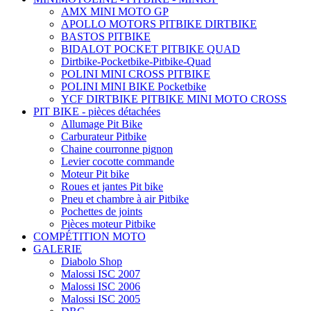
AMX MINI MOTO GP
APOLLO MOTORS PITBIKE DIRTBIKE
BASTOS PITBIKE
BIDALOT POCKET PITBIKE QUAD
Dirtbike-Pocketbike-Pitbike-Quad
POLINI MINI CROSS PITBIKE
POLINI MINI BIKE Pocketbike
YCF DIRTBIKE PITBIKE MINI MOTO CROSS
PIT BIKE - pièces détachées
Allumage Pit Bike
Carburateur Pitbike
Chaine courronne pignon
Levier cocotte commande
Moteur Pit bike
Roues et jantes Pit bike
Pneu et chambre à air Pitbike
Pochettes de joints
Pièces moteur Pitbike
COMPÉTITION MOTO
GALERIE
Diabolo Shop
Malossi ISC 2007
Malossi ISC 2006
Malossi ISC 2005