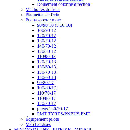
Roulement colonne direction
Mâchoires de frein
Plaquettes de frein
Pneus scooter moto
90/90-10 (3.50-10)
100/90-12
120/70-12
130/70-12
140/70-12
120/80-12
110/90-13
120/70-13
130/60-13
130/70-13
140/60-13
90/80-17
100/80-17
110/70-17
110/80-17
120/70-17
pneus 130/70-17
PMT TYRES-PNEUS PMT
Équipement pilote
Marchandises
MINIMOTOLINE - PITBIKE - MINIGP