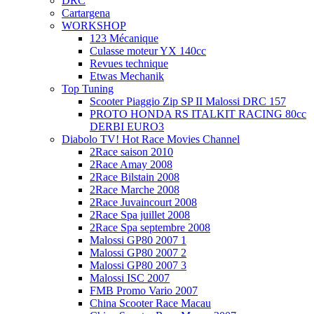
DRC
Cartargena
WORKSHOP
123 Mécanique
Culasse moteur YX 140cc
Revues technique
Etwas Mechanik
Top Tuning
Scooter Piaggio Zip SP II Malossi DRC 157
PROTO HONDA RS ITALKIT RACING 80cc
DERBI EURO3
Diabolo TV! Hot Race Movies Channel
2Race saison 2010
2Race Amay 2008
2Race Bilstain 2008
2Race Marche 2008
2Race Juvaincourt 2008
2Race Spa juillet 2008
2Race Spa septembre 2008
Malossi GP80 2007 1
Malossi GP80 2007 2
Malossi GP80 2007 3
Malossi ISC 2007
FMB Promo Vario 2007
China Scooter Race Macau