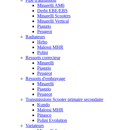
Pipe d'admission
Minarelli AM6
Derbi EBE/EBS
Minarelli Scooters
Minarelli Vertical
Piaggio
Peugeot
Radiateurs
Hebo
Malossi MHR
Polini
Ressorts correcteur
Minarelli
Piaggio
Peugeot
Ressorts d'embrayage
Minarelli
Piaggio
Peugeot
Transmissions Scooter primaire secondaire
Kundo
Malossi MHR
Pinasco
Polini Evolution
Variateurs