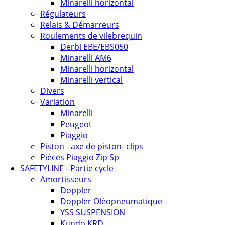
Minarelli horizontal
Régulateurs
Relais & Démarreurs
Roulements de vilebrequin
Derbi EBE/EBS050
Minarelli AM6
Minarelli horizontal
Minarelli vertical
Divers
Variation
Minarelli
Peugeot
Piaggio
Piston - axe de piston- clips
Pièces Piaggio Zip Sp
SAFETYLINE - Partie cycle
Amortisseurs
Doppler
Doppler Oléopneumatique
YSS SUSPENSION
Kundo KRD