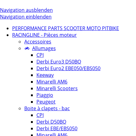
Navigation ausblenden
Navigation einblenden
PERFORMANCE PARTS SCOOTER MOTO PITBIKE
RACINGLINE - Pièces moteur
Accessoires
Allumages
CPI
Derbi Euro3 D50BO
Derbi Euro2 EBE050/EBS050
Keeway
Minarelli AM6
Minarelli Scooters
Piaggio
Peugeot
Boite à clapets - bac
CPI
Derbi D50BO
Derbi EBE/EBS050
Minarelli AM6