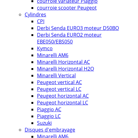
courroie variateur Piaggio
courroie scooter Peugeot
Cylindres
CPI
Derbi Senda EURO3 moteur D50BO
Derbi Senda EURO2 moteur
EBE050/EBS050
Kymco
Minarelli AM6
Minarelli Horizontal AC
Minarelli Horizontal H2O
Minarelli Vertical
Peugeot vertical AC
Peugeot vertical LC
Peugeot horizontal AC
Peugeot horizontal LC
Piaggio AC
Piaggio LC
Suzuki
Disques d'embrayage
Minarelli AM6