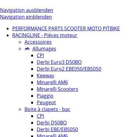
Navigation ausblenden
Navigation einblenden
PERFORMANCE PARTS SCOOTER MOTO PITBIKE
RACINGLINE - Pièces moteur
Accessoires
Allumages
CPI
Derbi Euro3 D50BO
Derbi Euro2 EBE050/EBS050
Keeway
Minarelli AM6
Minarelli Scooters
Piaggio
Peugeot
Boite à clapets - bac
CPI
Derbi D50BO
Derbi EBE/EBS050
Minarelli AM6