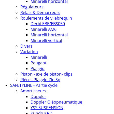
Minarelli horizontal
Régulateurs
Relais & Démarreurs
Roulements de vilebrequin
Derbi EBE/EBS050
Minarelli AM6
Minarelli horizontal
Minarelli vertical
Divers
Variation
Minarelli
Peugeot
Piaggio
Piston - axe de piston- clips
Pièces Piaggio Zip Sp
SAFETYLINE - Partie cycle
Amortisseurs
Doppler
Doppler Oléopneumatique
YSS SUSPENSION
Kundo KRD