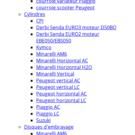
courroie variateur Piaggio
courroie scooter Peugeot
Cylindres
CPI
Derbi Senda EURO3 moteur D50BO
Derbi Senda EURO2 moteur
EBE050/EBS050
Kymco
Minarelli AM6
Minarelli Horizontal AC
Minarelli Horizontal H2O
Minarelli Vertical
Peugeot vertical AC
Peugeot vertical LC
Peugeot horizontal AC
Peugeot horizontal LC
Piaggio AC
Piaggio LC
Suzuki
Disques d'embrayage
Minarelli AM6