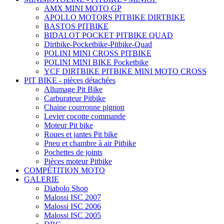
AMX MINI MOTO GP
APOLLO MOTORS PITBIKE DIRTBIKE
BASTOS PITBIKE
BIDALOT POCKET PITBIKE QUAD
Dirtbike-Pocketbike-Pitbike-Quad
POLINI MINI CROSS PITBIKE
POLINI MINI BIKE Pocketbike
YCF DIRTBIKE PITBIKE MINI MOTO CROSS
PIT BIKE - pièces détachées
Allumage Pit Bike
Carburateur Pitbike
Chaine courronne pignon
Levier cocotte commande
Moteur Pit bike
Roues et jantes Pit bike
Pneu et chambre à air Pitbike
Pochettes de joints
Pièces moteur Pitbike
COMPÉTITION MOTO
GALERIE
Diabolo Shop
Malossi ISC 2007
Malossi ISC 2006
Malossi ISC 2005