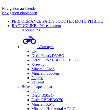
Navigation ausblenden
Navigation einblenden
PERFORMANCE PARTS SCOOTER MOTO PITBIKE
RACINGLINE - Pièces moteur
Accessoires
Allumages
CPI
Derbi Euro3 D50BO
Derbi Euro2 EBE050/EBS050
Keeway
Minarelli AM6
Minarelli Scooters
Piaggio
Peugeot
Boite à clapets - bac
CPI
Derbi D50BO
Derbi EBE/EBS050
Minarelli AM6
Minarelli Horizontal AC/LC