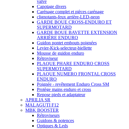
valve
Capotage divers
Carénage complet et pièces carénage
clignotants-feux arrière-LED-neon
GARDE BOUE CROSS-ENDURO ET
SUPERMOTARD
GARDE BOUE BAVETTE EXTENSION
ARRIÈRE ENDURO
Guidon pontet embouts poignées
Levier-Kick-selecteur-biellette
Mousse de guidon enduro
Rétroviseur
PLAQUE PHARE ENDURO CROSS
SUPERMOTARD
PLAQUE NUMERO FRONTAL CROSS
ENDURO
Poignée - revêtement Enduro Cross SM
Protège mains enduro et cross
Repose pieds et adaptateur
APRILIA SR
MALAGUTI F12
MBK BOOSTER
Rétroviseurs
Guidons & potences
Optiques & Leds