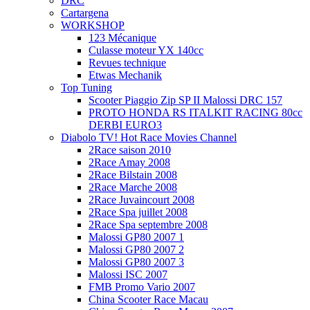
DRC
Cartargena
WORKSHOP
123 Mécanique
Culasse moteur YX 140cc
Revues technique
Etwas Mechanik
Top Tuning
Scooter Piaggio Zip SP II Malossi DRC 157
PROTO HONDA RS ITALKIT RACING 80cc
DERBI EURO3
Diabolo TV! Hot Race Movies Channel
2Race saison 2010
2Race Amay 2008
2Race Bilstain 2008
2Race Marche 2008
2Race Juvaincourt 2008
2Race Spa juillet 2008
2Race Spa septembre 2008
Malossi GP80 2007 1
Malossi GP80 2007 2
Malossi GP80 2007 3
Malossi ISC 2007
FMB Promo Vario 2007
China Scooter Race Macau