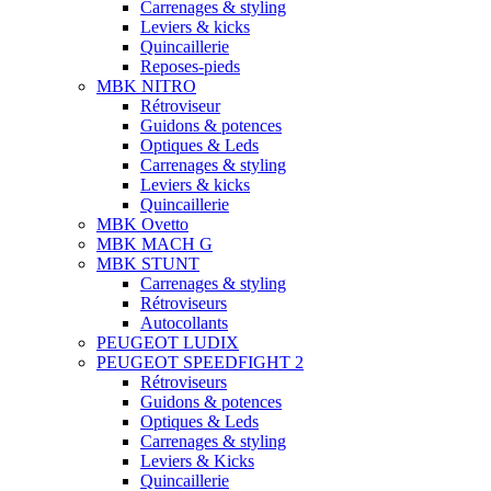
Carrenages & styling
Leviers & kicks
Quincaillerie
Reposes-pieds
MBK NITRO
Rétroviseur
Guidons & potences
Optiques & Leds
Carrenages & styling
Leviers & kicks
Quincaillerie
MBK Ovetto
MBK MACH G
MBK STUNT
Carrenages & styling
Rétroviseurs
Autocollants
PEUGEOT LUDIX
PEUGEOT SPEEDFIGHT 2
Rétroviseurs
Guidons & potences
Optiques & Leds
Carrenages & styling
Leviers & Kicks
Quincaillerie