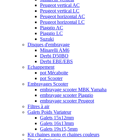
Peugeot vertical AC
Peugeot vertical LC
Peugeot horizontal AC
Peugeot horizontal LC
Piaggio AC
Piaggio LC
Suzuki
Disques d'embrayage
Minarelli AM6
Derbi D50BO
Derbi EBE/EBS
Echappement
pot Mécaboite
pot Scooter
Embrayages Scooter
embrayage scooter MBK Yamaha
embrayage scooter Piaggio
embrayage scooter Peugeot
Filtres à air
Galets Poids Variateur
Galets 15x12mm
Galets 16x13mm
Galets 19x15,5mm
Kit chaines moto et chaines couleurs