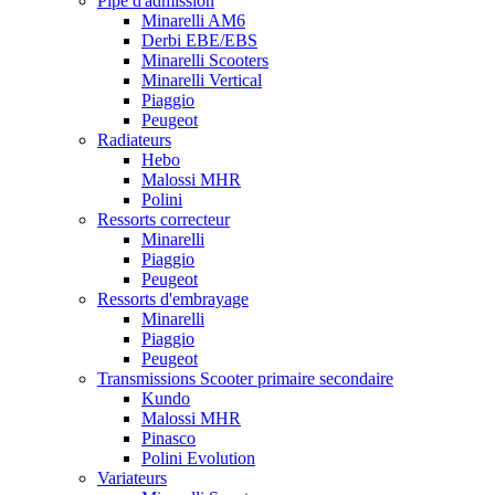
Pipe d'admission
Minarelli AM6
Derbi EBE/EBS
Minarelli Scooters
Minarelli Vertical
Piaggio
Peugeot
Radiateurs
Hebo
Malossi MHR
Polini
Ressorts correcteur
Minarelli
Piaggio
Peugeot
Ressorts d'embrayage
Minarelli
Piaggio
Peugeot
Transmissions Scooter primaire secondaire
Kundo
Malossi MHR
Pinasco
Polini Evolution
Variateurs