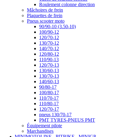
Roulement colonne direction
Mâchoires de frein
Plaquettes de frein
Pneus scooter moto
90/90-10 (3.50-10)
100/90-12
120/70-12
130/70-12
140/70-12
120/80-12
110/90-13
120/70-13
130/60-13
130/70-13
140/60-13
90/80-17
100/80-17
110/70-17
110/80-17
120/70-17
pneus 130/70-17
PMT TYRES-PNEUS PMT
Équipement pilote
Marchandises
MINIMOTOLINE - PITBIKE - MINIGP