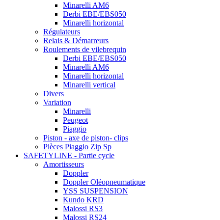
Minarelli AM6
Derbi EBE/EBS050
Minarelli horizontal
Régulateurs
Relais & Démarreurs
Roulements de vilebrequin
Derbi EBE/EBS050
Minarelli AM6
Minarelli horizontal
Minarelli vertical
Divers
Variation
Minarelli
Peugeot
Piaggio
Piston - axe de piston- clips
Pièces Piaggio Zip Sp
SAFETYLINE - Partie cycle
Amortisseurs
Doppler
Doppler Oléopneumatique
YSS SUSPENSION
Kundo KRD
Malossi RS3
Malossi RS24