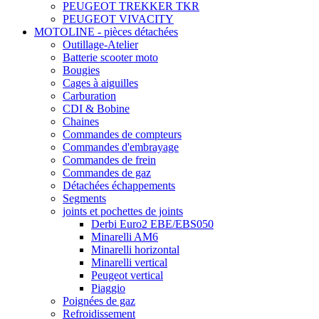
PEUGEOT TREKKER TKR
PEUGEOT VIVACITY
MOTOLINE - pièces détachées
Outillage-Atelier
Batterie scooter moto
Bougies
Cages à aiguilles
Carburation
CDI & Bobine
Chaines
Commandes de compteurs
Commandes d'embrayage
Commandes de frein
Commandes de gaz
Détachées échappements
Segments
joints et pochettes de joints
Derbi Euro2 EBE/EBS050
Minarelli AM6
Minarelli horizontal
Minarelli vertical
Peugeot vertical
Piaggio
Poignées de gaz
Refroidissement