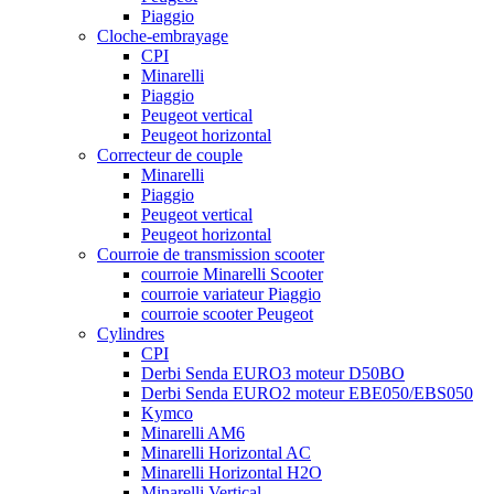
Piaggio
Cloche-embrayage
CPI
Minarelli
Piaggio
Peugeot vertical
Peugeot horizontal
Correcteur de couple
Minarelli
Piaggio
Peugeot vertical
Peugeot horizontal
Courroie de transmission scooter
courroie Minarelli Scooter
courroie variateur Piaggio
courroie scooter Peugeot
Cylindres
CPI
Derbi Senda EURO3 moteur D50BO
Derbi Senda EURO2 moteur EBE050/EBS050
Kymco
Minarelli AM6
Minarelli Horizontal AC
Minarelli Horizontal H2O
Minarelli Vertical