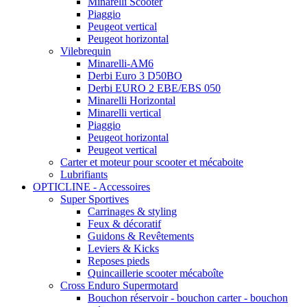
Minarelli Scooter
Piaggio
Peugeot vertical
Peugeot horizontal
Vilebrequin
Minarelli-AM6
Derbi Euro 3 D50BO
Derbi EURO 2 EBE/EBS 050
Minarelli Horizontal
Minarelli vertical
Piaggio
Peugeot horizontal
Peugeot vertical
Carter et moteur pour scooter et mécaboite
Lubrifiants
OPTICLINE - Accessoires
Super Sportives
Carrinages & styling
Feux & décoratif
Guidons & Revêtements
Leviers & Kicks
Reposes pieds
Quincaillerie scooter mécaboîte
Cross Enduro Supermotard
Bouchon réservoir - bouchon carter - bouchon