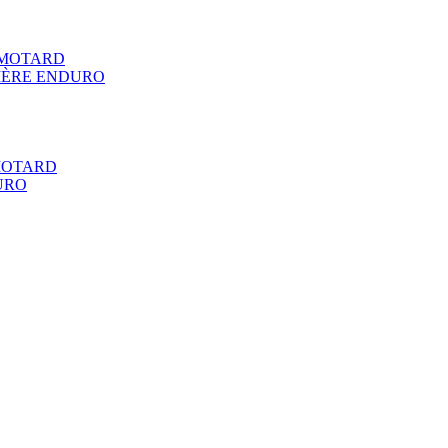
RMOTARD
IÈRE ENDURO
MOTARD
URO