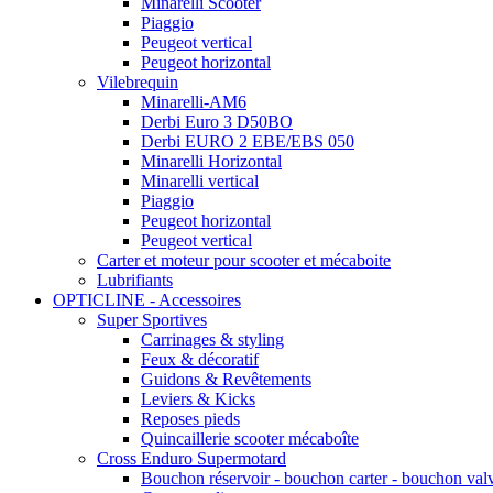
Minarelli Scooter
Piaggio
Peugeot vertical
Peugeot horizontal
Vilebrequin
Minarelli-AM6
Derbi Euro 3 D50BO
Derbi EURO 2 EBE/EBS 050
Minarelli Horizontal
Minarelli vertical
Piaggio
Peugeot horizontal
Peugeot vertical
Carter et moteur pour scooter et mécaboite
Lubrifiants
OPTICLINE - Accessoires
Super Sportives
Carrinages & styling
Feux & décoratif
Guidons & Revêtements
Leviers & Kicks
Reposes pieds
Quincaillerie scooter mécaboîte
Cross Enduro Supermotard
Bouchon réservoir - bouchon carter - bouchon val