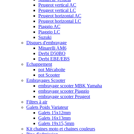
Peugeot vertical AC
Peugeot vertical LC
Peugeot horizontal AC
Peugeot horizontal LC
Piaggio AC
Piaggio LC
Suzuki
Disques d'embrayage
Minarelli AM6
Derbi D50BO
Derbi EBE/EBS
Echappement
pot Mécaboite
pot Scooter
Embrayages Scooter
embrayage scooter MBK Yamaha
embrayage scooter Piaggio
embrayage scooter Peugeot
Filtres à air
Galets Poids Variateur
Galets 15x12mm
Galets 16x13mm
Galets 19x15,5mm
Kit chaines moto et chaines couleurs