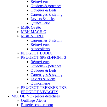
Rétroviseur
Guidons & potences
Optiques & Leds
Carrenages & styling
Leviers & kicks
Quincaillerie
MBK Ovetto
MBK MACH G
MBK STUNT
Carrenages & styling
Rétroviseurs
Autocollants
PEUGEOT LUDIX
PEUGEOT SPEEDFIGHT 2
Rétroviseurs
Guidons & potences
Optiques & Leds
Carrenages & styling
Leviers & Kicks
Quincaillerie
PEUGEOT TREKKER TKR
PEUGEOT VIVACITY
MOTOLINE - pièces détachées
Outillage-Atelier
Batterie scooter moto