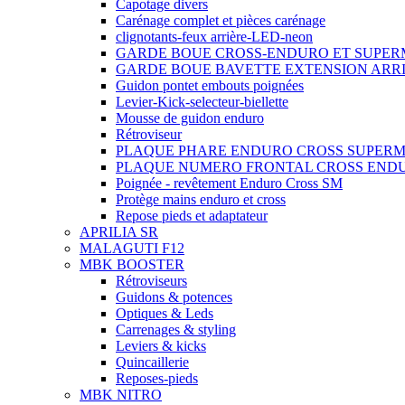
Capotage divers
Carénage complet et pièces carénage
clignotants-feux arrière-LED-neon
GARDE BOUE CROSS-ENDURO ET SUPE
GARDE BOUE BAVETTE EXTENSION ARR
Guidon pontet embouts poignées
Levier-Kick-selecteur-biellette
Mousse de guidon enduro
Rétroviseur
PLAQUE PHARE ENDURO CROSS SUPER
PLAQUE NUMERO FRONTAL CROSS END
Poignée - revêtement Enduro Cross SM
Protège mains enduro et cross
Repose pieds et adaptateur
APRILIA SR
MALAGUTI F12
MBK BOOSTER
Rétroviseurs
Guidons & potences
Optiques & Leds
Carrenages & styling
Leviers & kicks
Quincaillerie
Reposes-pieds
MBK NITRO