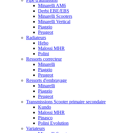
Pipe d'admission
Minarelli AM6
Derbi EBE/EBS
Minarelli Scooters
Minarelli Vertical
Piaggio
Peugeot
Radiateurs
Hebo
Malossi MHR
Polini
Ressorts correcteur
Minarelli
Piaggio
Peugeot
Ressorts d'embrayage
Minarelli
Piaggio
Peugeot
Transmissions Scooter primaire secondaire
Kundo
Malossi MHR
Pinasco
Polini Evolution
Variateurs