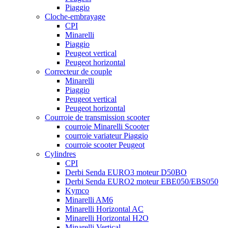
Piaggio
Cloche-embrayage
CPI
Minarelli
Piaggio
Peugeot vertical
Peugeot horizontal
Correcteur de couple
Minarelli
Piaggio
Peugeot vertical
Peugeot horizontal
Courroie de transmission scooter
courroie Minarelli Scooter
courroie variateur Piaggio
courroie scooter Peugeot
Cylindres
CPI
Derbi Senda EURO3 moteur D50BO
Derbi Senda EURO2 moteur EBE050/EBS050
Kymco
Minarelli AM6
Minarelli Horizontal AC
Minarelli Horizontal H2O
Minarelli Vertical