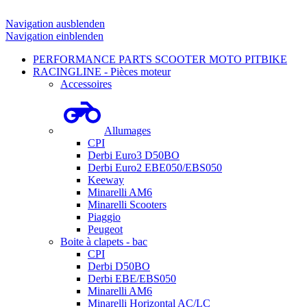
Navigation ausblenden
Navigation einblenden
PERFORMANCE PARTS SCOOTER MOTO PITBIKE
RACINGLINE - Pièces moteur
Accessoires
Allumages
CPI
Derbi Euro3 D50BO
Derbi Euro2 EBE050/EBS050
Keeway
Minarelli AM6
Minarelli Scooters
Piaggio
Peugeot
Boite à clapets - bac
CPI
Derbi D50BO
Derbi EBE/EBS050
Minarelli AM6
Minarelli Horizontal AC/LC