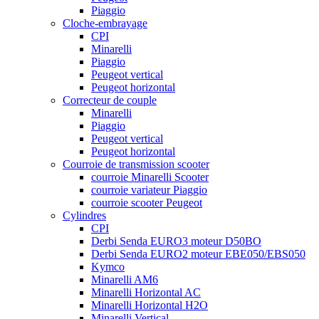
Piaggio
Cloche-embrayage
CPI
Minarelli
Piaggio
Peugeot vertical
Peugeot horizontal
Correcteur de couple
Minarelli
Piaggio
Peugeot vertical
Peugeot horizontal
Courroie de transmission scooter
courroie Minarelli Scooter
courroie variateur Piaggio
courroie scooter Peugeot
Cylindres
CPI
Derbi Senda EURO3 moteur D50BO
Derbi Senda EURO2 moteur EBE050/EBS050
Kymco
Minarelli AM6
Minarelli Horizontal AC
Minarelli Horizontal H2O
Minarelli Vertical