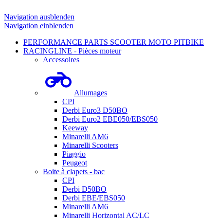
Navigation ausblenden
Navigation einblenden
PERFORMANCE PARTS SCOOTER MOTO PITBIKE
RACINGLINE - Pièces moteur
Accessoires
Allumages
CPI
Derbi Euro3 D50BO
Derbi Euro2 EBE050/EBS050
Keeway
Minarelli AM6
Minarelli Scooters
Piaggio
Peugeot
Boite à clapets - bac
CPI
Derbi D50BO
Derbi EBE/EBS050
Minarelli AM6
Minarelli Horizontal AC/LC