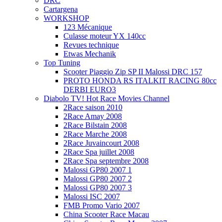
DRC
Cartargena
WORKSHOP
123 Mécanique
Culasse moteur YX 140cc
Revues technique
Etwas Mechanik
Top Tuning
Scooter Piaggio Zip SP II Malossi DRC 157
PROTO HONDA RS ITALKIT RACING 80cc
DERBI EURO3
Diabolo TV! Hot Race Movies Channel
2Race saison 2010
2Race Amay 2008
2Race Bilstain 2008
2Race Marche 2008
2Race Juvaincourt 2008
2Race Spa juillet 2008
2Race Spa septembre 2008
Malossi GP80 2007 1
Malossi GP80 2007 2
Malossi GP80 2007 3
Malossi ISC 2007
FMB Promo Vario 2007
China Scooter Race Macau