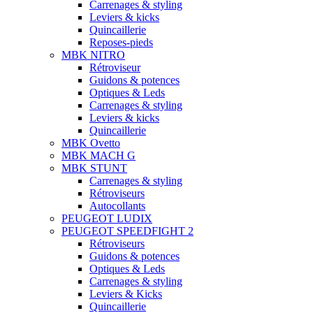
Carrenages & styling
Leviers & kicks
Quincaillerie
Reposes-pieds
MBK NITRO
Rétroviseur
Guidons & potences
Optiques & Leds
Carrenages & styling
Leviers & kicks
Quincaillerie
MBK Ovetto
MBK MACH G
MBK STUNT
Carrenages & styling
Rétroviseurs
Autocollants
PEUGEOT LUDIX
PEUGEOT SPEEDFIGHT 2
Rétroviseurs
Guidons & potences
Optiques & Leds
Carrenages & styling
Leviers & Kicks
Quincaillerie