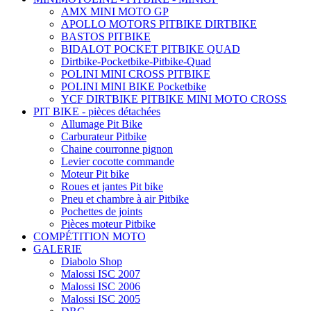
AMX MINI MOTO GP
APOLLO MOTORS PITBIKE DIRTBIKE
BASTOS PITBIKE
BIDALOT POCKET PITBIKE QUAD
Dirtbike-Pocketbike-Pitbike-Quad
POLINI MINI CROSS PITBIKE
POLINI MINI BIKE Pocketbike
YCF DIRTBIKE PITBIKE MINI MOTO CROSS
PIT BIKE - pièces détachées
Allumage Pit Bike
Carburateur Pitbike
Chaine courronne pignon
Levier cocotte commande
Moteur Pit bike
Roues et jantes Pit bike
Pneu et chambre à air Pitbike
Pochettes de joints
Pièces moteur Pitbike
COMPÉTITION MOTO
GALERIE
Diabolo Shop
Malossi ISC 2007
Malossi ISC 2006
Malossi ISC 2005