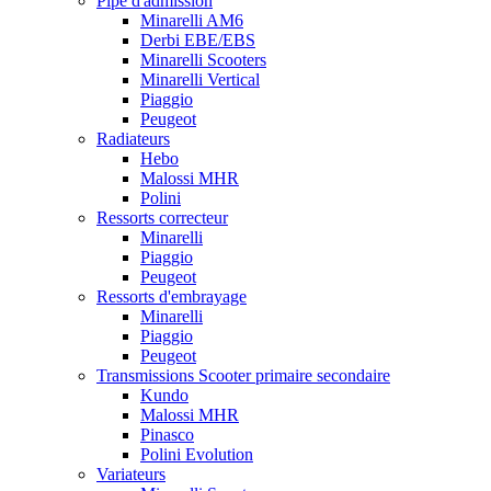
Pipe d'admission
Minarelli AM6
Derbi EBE/EBS
Minarelli Scooters
Minarelli Vertical
Piaggio
Peugeot
Radiateurs
Hebo
Malossi MHR
Polini
Ressorts correcteur
Minarelli
Piaggio
Peugeot
Ressorts d'embrayage
Minarelli
Piaggio
Peugeot
Transmissions Scooter primaire secondaire
Kundo
Malossi MHR
Pinasco
Polini Evolution
Variateurs