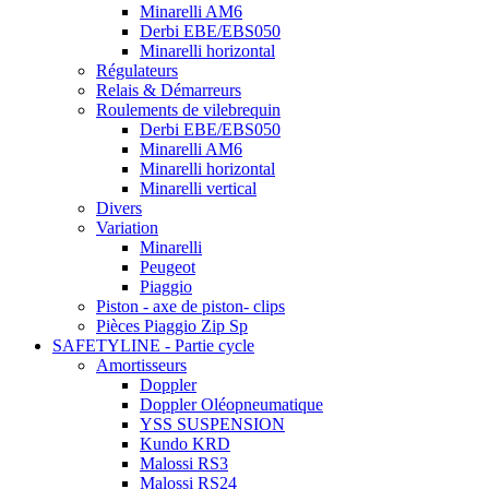
Minarelli AM6
Derbi EBE/EBS050
Minarelli horizontal
Régulateurs
Relais & Démarreurs
Roulements de vilebrequin
Derbi EBE/EBS050
Minarelli AM6
Minarelli horizontal
Minarelli vertical
Divers
Variation
Minarelli
Peugeot
Piaggio
Piston - axe de piston- clips
Pièces Piaggio Zip Sp
SAFETYLINE - Partie cycle
Amortisseurs
Doppler
Doppler Oléopneumatique
YSS SUSPENSION
Kundo KRD
Malossi RS3
Malossi RS24