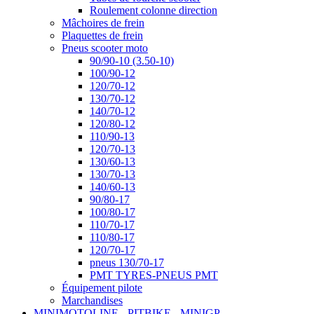
Roulement colonne direction
Mâchoires de frein
Plaquettes de frein
Pneus scooter moto
90/90-10 (3.50-10)
100/90-12
120/70-12
130/70-12
140/70-12
120/80-12
110/90-13
120/70-13
130/60-13
130/70-13
140/60-13
90/80-17
100/80-17
110/70-17
110/80-17
120/70-17
pneus 130/70-17
PMT TYRES-PNEUS PMT
Équipement pilote
Marchandises
MINIMOTOLINE - PITBIKE - MINIGP