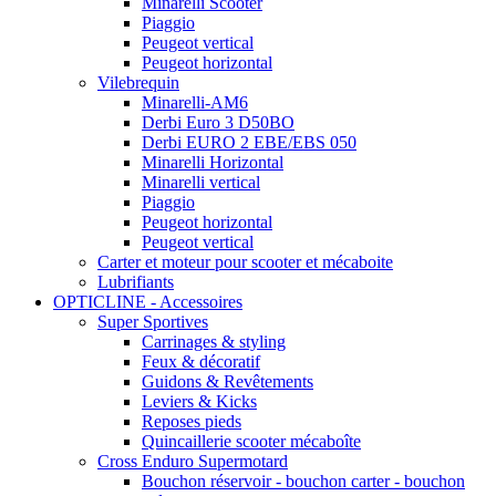
Minarelli Scooter
Piaggio
Peugeot vertical
Peugeot horizontal
Vilebrequin
Minarelli-AM6
Derbi Euro 3 D50BO
Derbi EURO 2 EBE/EBS 050
Minarelli Horizontal
Minarelli vertical
Piaggio
Peugeot horizontal
Peugeot vertical
Carter et moteur pour scooter et mécaboite
Lubrifiants
OPTICLINE - Accessoires
Super Sportives
Carrinages & styling
Feux & décoratif
Guidons & Revêtements
Leviers & Kicks
Reposes pieds
Quincaillerie scooter mécaboîte
Cross Enduro Supermotard
Bouchon réservoir - bouchon carter - bouchon