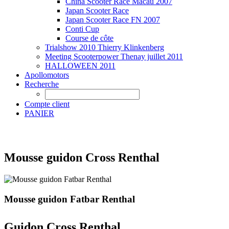
China Scooter Race Macau 2007
Japan Scooter Race
Japan Scooter Race FN 2007
Conti Cup
Course de côte
Trialshow 2010 Thierry Klinkenberg
Meeting Scooterpower Thenay juillet 2011
HALLOWEEN 2011
Apollomotors
Recherche
Compte client
PANIER
Mousse guidon Cross Renthal
Mousse guidon Fatbar Renthal
Guidon Cross Renthal