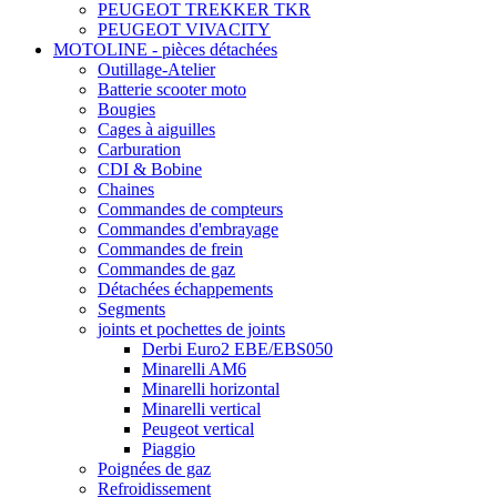
PEUGEOT TREKKER TKR
PEUGEOT VIVACITY
MOTOLINE - pièces détachées
Outillage-Atelier
Batterie scooter moto
Bougies
Cages à aiguilles
Carburation
CDI & Bobine
Chaines
Commandes de compteurs
Commandes d'embrayage
Commandes de frein
Commandes de gaz
Détachées échappements
Segments
joints et pochettes de joints
Derbi Euro2 EBE/EBS050
Minarelli AM6
Minarelli horizontal
Minarelli vertical
Peugeot vertical
Piaggio
Poignées de gaz
Refroidissement