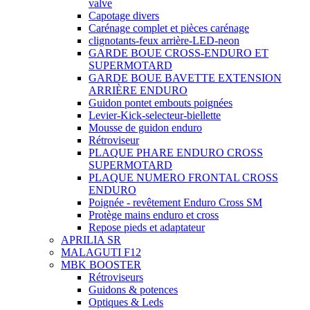
valve
Capotage divers
Carénage complet et pièces carénage
clignotants-feux arrière-LED-neon
GARDE BOUE CROSS-ENDURO ET
SUPERMOTARD
GARDE BOUE BAVETTE EXTENSION
ARRIÈRE ENDURO
Guidon pontet embouts poignées
Levier-Kick-selecteur-biellette
Mousse de guidon enduro
Rétroviseur
PLAQUE PHARE ENDURO CROSS
SUPERMOTARD
PLAQUE NUMERO FRONTAL CROSS
ENDURO
Poignée - revêtement Enduro Cross SM
Protège mains enduro et cross
Repose pieds et adaptateur
APRILIA SR
MALAGUTI F12
MBK BOOSTER
Rétroviseurs
Guidons & potences
Optiques & Leds