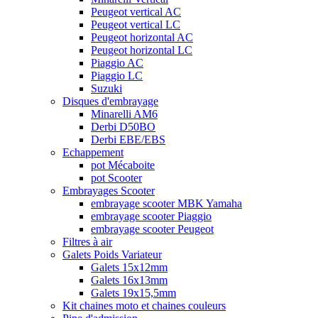
Peugeot vertical AC
Peugeot vertical LC
Peugeot horizontal AC
Peugeot horizontal LC
Piaggio AC
Piaggio LC
Suzuki
Disques d'embrayage
Minarelli AM6
Derbi D50BO
Derbi EBE/EBS
Echappement
pot Mécaboite
pot Scooter
Embrayages Scooter
embrayage scooter MBK Yamaha
embrayage scooter Piaggio
embrayage scooter Peugeot
Filtres à air
Galets Poids Variateur
Galets 15x12mm
Galets 16x13mm
Galets 19x15,5mm
Kit chaines moto et chaines couleurs