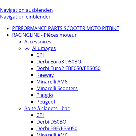
Navigation ausblenden
Navigation einblenden
PERFORMANCE PARTS SCOOTER MOTO PITBIKE
RACINGLINE - Pièces moteur
Accessoires
Allumages
CPI
Derbi Euro3 D50BO
Derbi Euro2 EBE050/EBS050
Keeway
Minarelli AM6
Minarelli Scooters
Piaggio
Peugeot
Boite à clapets - bac
CPI
Derbi D50BO
Derbi EBE/EBS050
Minarelli AM6