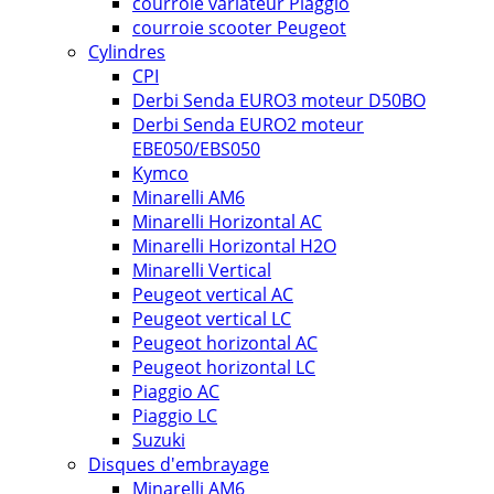
courroie variateur Piaggio
courroie scooter Peugeot
Cylindres
CPI
Derbi Senda EURO3 moteur D50BO
Derbi Senda EURO2 moteur
EBE050/EBS050
Kymco
Minarelli AM6
Minarelli Horizontal AC
Minarelli Horizontal H2O
Minarelli Vertical
Peugeot vertical AC
Peugeot vertical LC
Peugeot horizontal AC
Peugeot horizontal LC
Piaggio AC
Piaggio LC
Suzuki
Disques d'embrayage
Minarelli AM6