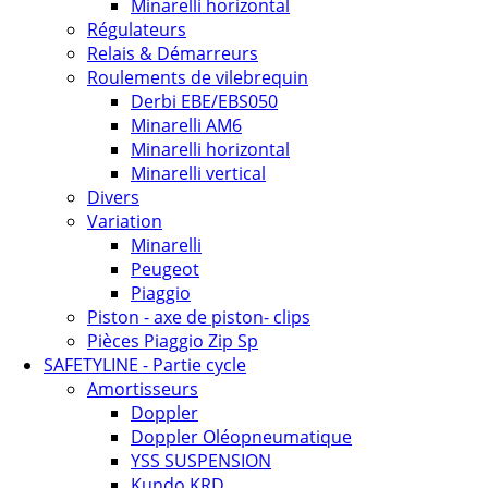
Minarelli horizontal
Régulateurs
Relais & Démarreurs
Roulements de vilebrequin
Derbi EBE/EBS050
Minarelli AM6
Minarelli horizontal
Minarelli vertical
Divers
Variation
Minarelli
Peugeot
Piaggio
Piston - axe de piston- clips
Pièces Piaggio Zip Sp
SAFETYLINE - Partie cycle
Amortisseurs
Doppler
Doppler Oléopneumatique
YSS SUSPENSION
Kundo KRD