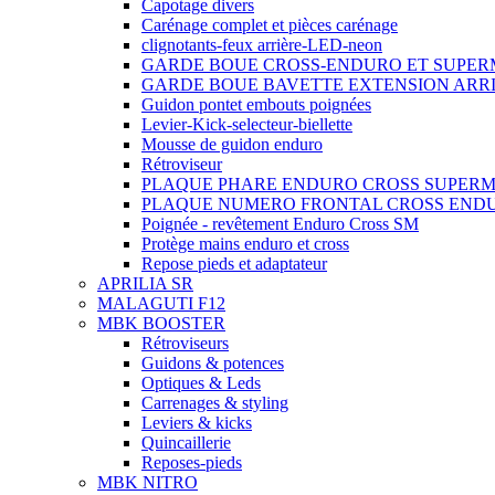
Capotage divers
Carénage complet et pièces carénage
clignotants-feux arrière-LED-neon
GARDE BOUE CROSS-ENDURO ET SUPE
GARDE BOUE BAVETTE EXTENSION ARR
Guidon pontet embouts poignées
Levier-Kick-selecteur-biellette
Mousse de guidon enduro
Rétroviseur
PLAQUE PHARE ENDURO CROSS SUPER
PLAQUE NUMERO FRONTAL CROSS END
Poignée - revêtement Enduro Cross SM
Protège mains enduro et cross
Repose pieds et adaptateur
APRILIA SR
MALAGUTI F12
MBK BOOSTER
Rétroviseurs
Guidons & potences
Optiques & Leds
Carrenages & styling
Leviers & kicks
Quincaillerie
Reposes-pieds
MBK NITRO