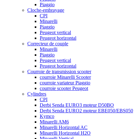
Piaggio
Cloche-embrayage
CPI
Minarelli
Piaggio
Peugeot vertical
Peugeot horizontal
Correcteur de couple
Minarelli
Piaggio
Peugeot vertical
Peugeot horizontal
Courroie de transmission scooter
courroie Minarelli Scooter
courroie variateur Piaggio
courroie scooter Peugeot
Cylindres
CPI
Derbi Senda EURO3 moteur D50BO
Derbi Senda EURO2 moteur EBE050/EBS050
Kymco
Minarelli AM6
Minarelli Horizontal AC
Minarelli Horizontal H2O
Minarelli Vertical