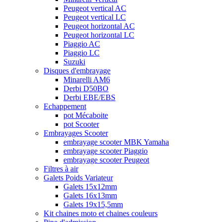
Peugeot vertical AC
Peugeot vertical LC
Peugeot horizontal AC
Peugeot horizontal LC
Piaggio AC
Piaggio LC
Suzuki
Disques d'embrayage
Minarelli AM6
Derbi D50BO
Derbi EBE/EBS
Echappement
pot Mécaboite
pot Scooter
Embrayages Scooter
embrayage scooter MBK Yamaha
embrayage scooter Piaggio
embrayage scooter Peugeot
Filtres à air
Galets Poids Variateur
Galets 15x12mm
Galets 16x13mm
Galets 19x15,5mm
Kit chaines moto et chaines couleurs