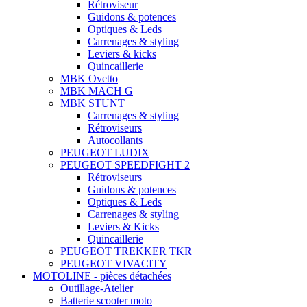
Rétroviseur
Guidons & potences
Optiques & Leds
Carrenages & styling
Leviers & kicks
Quincaillerie
MBK Ovetto
MBK MACH G
MBK STUNT
Carrenages & styling
Rétroviseurs
Autocollants
PEUGEOT LUDIX
PEUGEOT SPEEDFIGHT 2
Rétroviseurs
Guidons & potences
Optiques & Leds
Carrenages & styling
Leviers & Kicks
Quincaillerie
PEUGEOT TREKKER TKR
PEUGEOT VIVACITY
MOTOLINE - pièces détachées
Outillage-Atelier
Batterie scooter moto