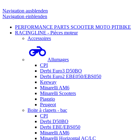
Navigation ausblenden
Navigation einblenden
PERFORMANCE PARTS SCOOTER MOTO PITBIKE
RACINGLINE - Pièces moteur
Accessoires
Allumages
CPI
Derbi Euro3 D50BO
Derbi Euro2 EBE050/EBS050
Keeway
Minarelli AM6
Minarelli Scooters
Piaggio
Peugeot
Boite à clapets - bac
CPI
Derbi D50BO
Derbi EBE/EBS050
Minarelli AM6
Minarelli Horizontal AC/LC