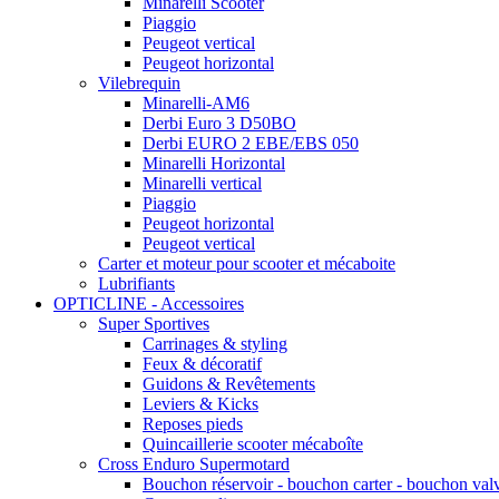
Minarelli Scooter
Piaggio
Peugeot vertical
Peugeot horizontal
Vilebrequin
Minarelli-AM6
Derbi Euro 3 D50BO
Derbi EURO 2 EBE/EBS 050
Minarelli Horizontal
Minarelli vertical
Piaggio
Peugeot horizontal
Peugeot vertical
Carter et moteur pour scooter et mécaboite
Lubrifiants
OPTICLINE - Accessoires
Super Sportives
Carrinages & styling
Feux & décoratif
Guidons & Revêtements
Leviers & Kicks
Reposes pieds
Quincaillerie scooter mécaboîte
Cross Enduro Supermotard
Bouchon réservoir - bouchon carter - bouchon val