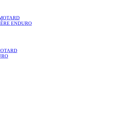
RMOTARD
IÈRE ENDURO
MOTARD
URO