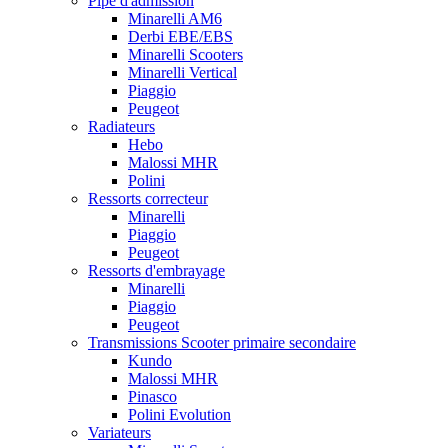
Pipe d'admission
Minarelli AM6
Derbi EBE/EBS
Minarelli Scooters
Minarelli Vertical
Piaggio
Peugeot
Radiateurs
Hebo
Malossi MHR
Polini
Ressorts correcteur
Minarelli
Piaggio
Peugeot
Ressorts d'embrayage
Minarelli
Piaggio
Peugeot
Transmissions Scooter primaire secondaire
Kundo
Malossi MHR
Pinasco
Polini Evolution
Variateurs