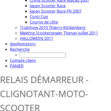
China Scooter Race Macau 2007
Japan Scooter Race
Japan Scooter Race FN 2007
Conti Cup
Course de côte
Trialshow 2010 Thierry Klinkenberg
Meeting Scooterpower Thenay juillet 2011
HALLOWEEN 2011
Apollomotors
Recherche
Compte client
PANIER
RELAIS DÉMARREUR -
CLIGNOTANT-MOTO-
SCOOTER