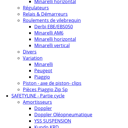
Minarelli horizontal
Régulateurs
Relais & Démarreurs
Roulements de vilebrequin
Derbi EBE/EBS050
Minarelli AM6
Minarelli horizontal
Minarelli vertical
Divers
Variation
Minarelli
Peugeot
Piaggio
Piston - axe de piston- clips
Pièces Piaggio Zip Sp
SAFETYLINE - Partie cycle
Amortisseurs
Doppler
Doppler Oléopneumatique
YSS SUSPENSION
Kundo KRD