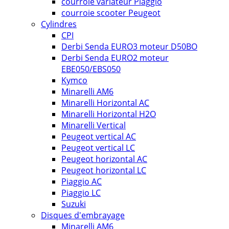
courroie variateur Piaggio
courroie scooter Peugeot
Cylindres
CPI
Derbi Senda EURO3 moteur D50BO
Derbi Senda EURO2 moteur
EBE050/EBS050
Kymco
Minarelli AM6
Minarelli Horizontal AC
Minarelli Horizontal H2O
Minarelli Vertical
Peugeot vertical AC
Peugeot vertical LC
Peugeot horizontal AC
Peugeot horizontal LC
Piaggio AC
Piaggio LC
Suzuki
Disques d'embrayage
Minarelli AM6