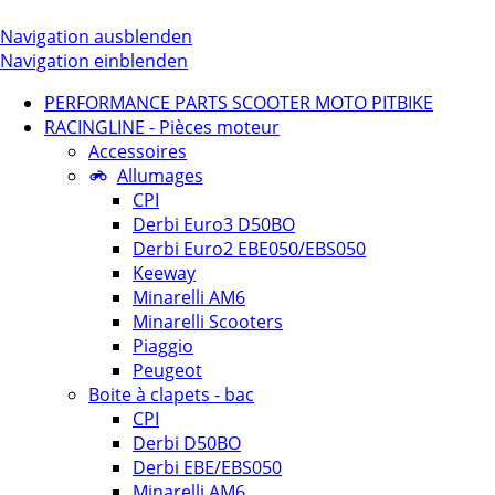
Navigation ausblenden
Navigation einblenden
PERFORMANCE PARTS SCOOTER MOTO PITBIKE
RACINGLINE - Pièces moteur
Accessoires
Allumages
CPI
Derbi Euro3 D50BO
Derbi Euro2 EBE050/EBS050
Keeway
Minarelli AM6
Minarelli Scooters
Piaggio
Peugeot
Boite à clapets - bac
CPI
Derbi D50BO
Derbi EBE/EBS050
Minarelli AM6