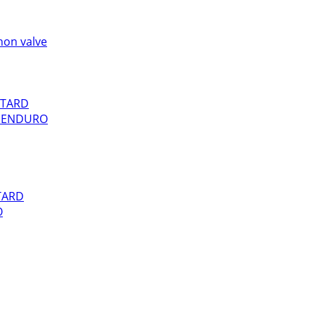
hon valve
OTARD
E ENDURO
TARD
O