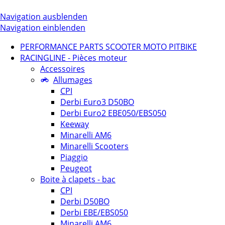
Navigation ausblenden
Navigation einblenden
PERFORMANCE PARTS SCOOTER MOTO PITBIKE
RACINGLINE - Pièces moteur
Accessoires
Allumages
CPI
Derbi Euro3 D50BO
Derbi Euro2 EBE050/EBS050
Keeway
Minarelli AM6
Minarelli Scooters
Piaggio
Peugeot
Boite à clapets - bac
CPI
Derbi D50BO
Derbi EBE/EBS050
Minarelli AM6