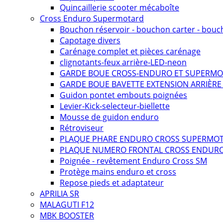
Quincaillerie scooter mécaboîte
Cross Enduro Supermotard
Bouchon réservoir - bouchon carter - bouc
Capotage divers
Carénage complet et pièces carénage
clignotants-feux arrière-LED-neon
GARDE BOUE CROSS-ENDURO ET SUPERM
GARDE BOUE BAVETTE EXTENSION ARRIÈR
Guidon pontet embouts poignées
Levier-Kick-selecteur-biellette
Mousse de guidon enduro
Rétroviseur
PLAQUE PHARE ENDURO CROSS SUPERMO
PLAQUE NUMERO FRONTAL CROSS ENDUR
Poignée - revêtement Enduro Cross SM
Protège mains enduro et cross
Repose pieds et adaptateur
APRILIA SR
MALAGUTI F12
MBK BOOSTER