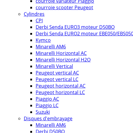
courroie variateur Piaggio
courroie scooter Peugeot
Cylindres
CPI
Derbi Senda EURO3 moteur D50BO
Derbi Senda EURO2 moteur EBE050/EBS05
Kymco
Minarelli AM6
Minarelli Horizontal AC
Minarelli Horizontal H2O
Minarelli Vertical
Peugeot vertical AC
Peugeot vertical LC
Peugeot horizontal AC
Peugeot horizontal LC
Piaggio AC
Piaggio LC
Suzuki
Disques d'embrayage
Minarelli AM6
Derbi D50BO