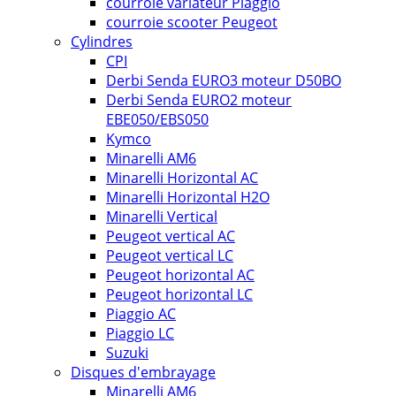
courroie variateur Piaggio
courroie scooter Peugeot
Cylindres
CPI
Derbi Senda EURO3 moteur D50BO
Derbi Senda EURO2 moteur
EBE050/EBS050
Kymco
Minarelli AM6
Minarelli Horizontal AC
Minarelli Horizontal H2O
Minarelli Vertical
Peugeot vertical AC
Peugeot vertical LC
Peugeot horizontal AC
Peugeot horizontal LC
Piaggio AC
Piaggio LC
Suzuki
Disques d'embrayage
Minarelli AM6