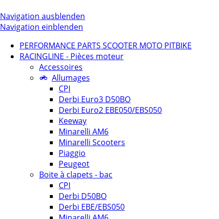
Navigation ausblenden
Navigation einblenden
PERFORMANCE PARTS SCOOTER MOTO PITBIKE
RACINGLINE - Pièces moteur
Accessoires
Allumages
CPI
Derbi Euro3 D50BO
Derbi Euro2 EBE050/EBS050
Keeway
Minarelli AM6
Minarelli Scooters
Piaggio
Peugeot
Boite à clapets - bac
CPI
Derbi D50BO
Derbi EBE/EBS050
Minarelli AM6