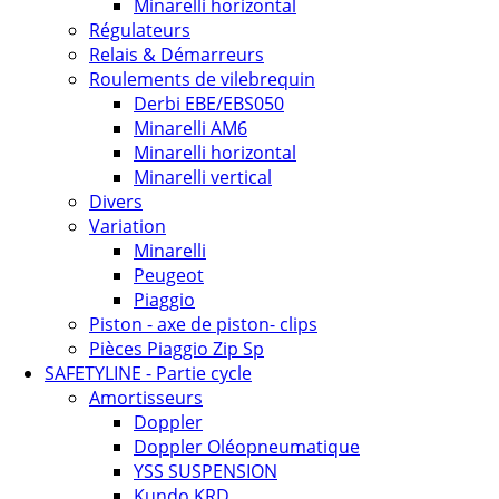
Minarelli horizontal
Régulateurs
Relais & Démarreurs
Roulements de vilebrequin
Derbi EBE/EBS050
Minarelli AM6
Minarelli horizontal
Minarelli vertical
Divers
Variation
Minarelli
Peugeot
Piaggio
Piston - axe de piston- clips
Pièces Piaggio Zip Sp
SAFETYLINE - Partie cycle
Amortisseurs
Doppler
Doppler Oléopneumatique
YSS SUSPENSION
Kundo KRD