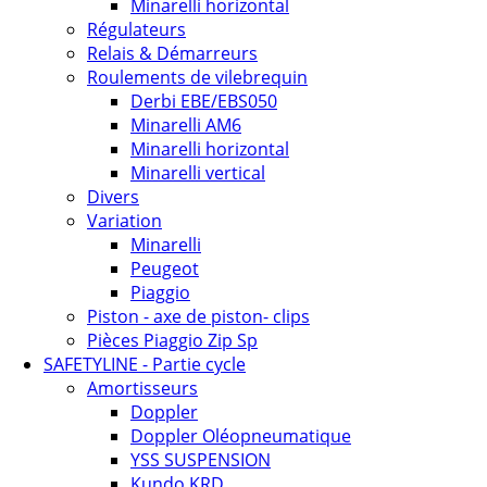
Minarelli horizontal
Régulateurs
Relais & Démarreurs
Roulements de vilebrequin
Derbi EBE/EBS050
Minarelli AM6
Minarelli horizontal
Minarelli vertical
Divers
Variation
Minarelli
Peugeot
Piaggio
Piston - axe de piston- clips
Pièces Piaggio Zip Sp
SAFETYLINE - Partie cycle
Amortisseurs
Doppler
Doppler Oléopneumatique
YSS SUSPENSION
Kundo KRD