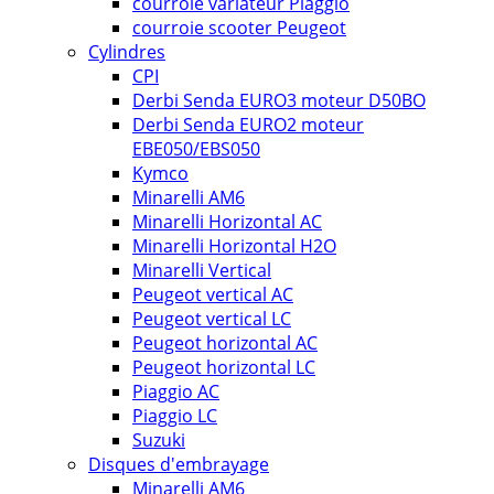
courroie variateur Piaggio
courroie scooter Peugeot
Cylindres
CPI
Derbi Senda EURO3 moteur D50BO
Derbi Senda EURO2 moteur
EBE050/EBS050
Kymco
Minarelli AM6
Minarelli Horizontal AC
Minarelli Horizontal H2O
Minarelli Vertical
Peugeot vertical AC
Peugeot vertical LC
Peugeot horizontal AC
Peugeot horizontal LC
Piaggio AC
Piaggio LC
Suzuki
Disques d'embrayage
Minarelli AM6