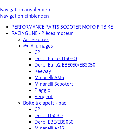
Navigation ausblenden
Navigation einblenden
PERFORMANCE PARTS SCOOTER MOTO PITBIKE
RACINGLINE - Pièces moteur
Accessoires
Allumages
CPI
Derbi Euro3 D50BO
Derbi Euro2 EBE050/EBS050
Keeway
Minarelli AM6
Minarelli Scooters
Piaggio
Peugeot
Boite à clapets - bac
CPI
Derbi D50BO
Derbi EBE/EBS050
Minarelli AM6