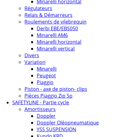
Minarelli horizontal
Régulateurs
Relais & Démarreurs
Roulements de vilebrequin
Derbi EBE/EBS050
Minarelli AM6
Minarelli horizontal
Minarelli vertical
Divers
Variation
Minarelli
Peugeot
Piaggio
Piston - axe de piston- clips
Pièces Piaggio Zip Sp
SAFETYLINE - Partie cycle
Amortisseurs
Doppler
Doppler Oléopneumatique
YSS SUSPENSION
Kundo KRD