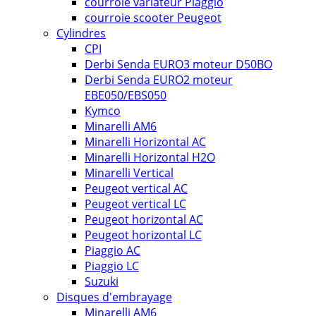
courroie variateur Piaggio
courroie scooter Peugeot
Cylindres
CPI
Derbi Senda EURO3 moteur D50BO
Derbi Senda EURO2 moteur
EBE050/EBS050
Kymco
Minarelli AM6
Minarelli Horizontal AC
Minarelli Horizontal H2O
Minarelli Vertical
Peugeot vertical AC
Peugeot vertical LC
Peugeot horizontal AC
Peugeot horizontal LC
Piaggio AC
Piaggio LC
Suzuki
Disques d'embrayage
Minarelli AM6