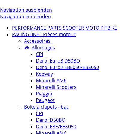
Navigation ausblenden
Navigation einblenden
PERFORMANCE PARTS SCOOTER MOTO PITBIKE
RACINGLINE - Pièces moteur
Accessoires
Allumages
CPI
Derbi Euro3 D50BO
Derbi Euro2 EBE050/EBS050
Keeway
Minarelli AM6
Minarelli Scooters
Piaggio
Peugeot
Boite à clapets - bac
CPI
Derbi D50BO
Derbi EBE/EBS050
Minarelli AM6