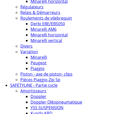
Minarelli horizontal
Régulateurs
Relais & Démarreurs
Roulements de vilebrequin
Derbi EBE/EBS050
Minarelli AM6
Minarelli horizontal
Minarelli vertical
Divers
Variation
Minarelli
Peugeot
Piaggio
Piston - axe de piston- clips
Pièces Piaggio Zip Sp
SAFETYLINE - Partie cycle
Amortisseurs
Doppler
Doppler Oléopneumatique
YSS SUSPENSION
Kundo KRD