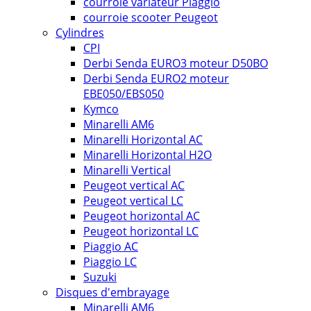
courroie variateur Piaggio
courroie scooter Peugeot
Cylindres
CPI
Derbi Senda EURO3 moteur D50BO
Derbi Senda EURO2 moteur
EBE050/EBS050
Kymco
Minarelli AM6
Minarelli Horizontal AC
Minarelli Horizontal H2O
Minarelli Vertical
Peugeot vertical AC
Peugeot vertical LC
Peugeot horizontal AC
Peugeot horizontal LC
Piaggio AC
Piaggio LC
Suzuki
Disques d'embrayage
Minarelli AM6