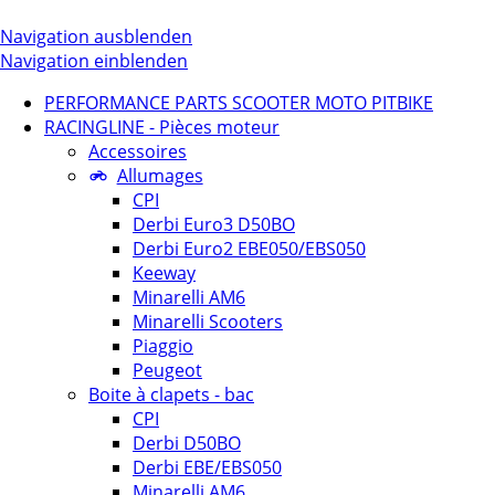
Navigation ausblenden
Navigation einblenden
PERFORMANCE PARTS SCOOTER MOTO PITBIKE
RACINGLINE - Pièces moteur
Accessoires
Allumages
CPI
Derbi Euro3 D50BO
Derbi Euro2 EBE050/EBS050
Keeway
Minarelli AM6
Minarelli Scooters
Piaggio
Peugeot
Boite à clapets - bac
CPI
Derbi D50BO
Derbi EBE/EBS050
Minarelli AM6