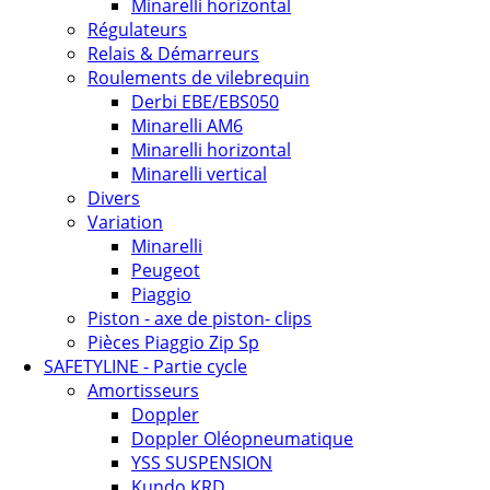
Minarelli horizontal
Régulateurs
Relais & Démarreurs
Roulements de vilebrequin
Derbi EBE/EBS050
Minarelli AM6
Minarelli horizontal
Minarelli vertical
Divers
Variation
Minarelli
Peugeot
Piaggio
Piston - axe de piston- clips
Pièces Piaggio Zip Sp
SAFETYLINE - Partie cycle
Amortisseurs
Doppler
Doppler Oléopneumatique
YSS SUSPENSION
Kundo KRD