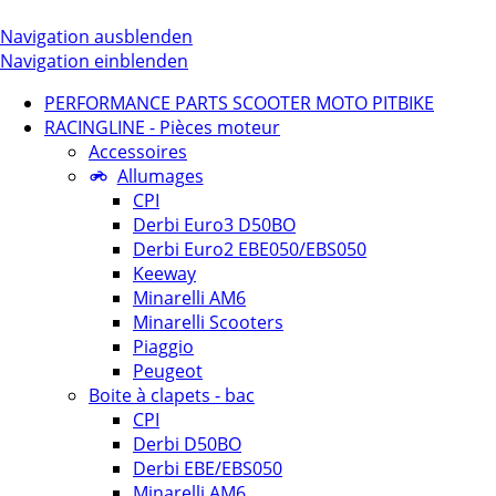
Navigation ausblenden
Navigation einblenden
PERFORMANCE PARTS SCOOTER MOTO PITBIKE
RACINGLINE - Pièces moteur
Accessoires
Allumages
CPI
Derbi Euro3 D50BO
Derbi Euro2 EBE050/EBS050
Keeway
Minarelli AM6
Minarelli Scooters
Piaggio
Peugeot
Boite à clapets - bac
CPI
Derbi D50BO
Derbi EBE/EBS050
Minarelli AM6