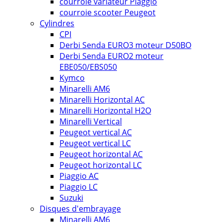
courroie variateur Piaggio
courroie scooter Peugeot
Cylindres
CPI
Derbi Senda EURO3 moteur D50BO
Derbi Senda EURO2 moteur
EBE050/EBS050
Kymco
Minarelli AM6
Minarelli Horizontal AC
Minarelli Horizontal H2O
Minarelli Vertical
Peugeot vertical AC
Peugeot vertical LC
Peugeot horizontal AC
Peugeot horizontal LC
Piaggio AC
Piaggio LC
Suzuki
Disques d'embrayage
Minarelli AM6