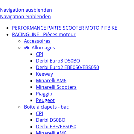
Navigation ausblenden
Navigation einblenden
PERFORMANCE PARTS SCOOTER MOTO PITBIKE
RACINGLINE - Pièces moteur
Accessoires
Allumages
CPI
Derbi Euro3 D50BO
Derbi Euro2 EBE050/EBS050
Keeway
Minarelli AM6
Minarelli Scooters
Piaggio
Peugeot
Boite à clapets - bac
CPI
Derbi D50BO
Derbi EBE/EBS050
Minarelli AM6