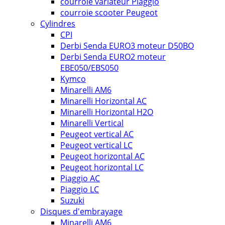
courroie variateur Piaggio
courroie scooter Peugeot
Cylindres
CPI
Derbi Senda EURO3 moteur D50BO
Derbi Senda EURO2 moteur
EBE050/EBS050
Kymco
Minarelli AM6
Minarelli Horizontal AC
Minarelli Horizontal H2O
Minarelli Vertical
Peugeot vertical AC
Peugeot vertical LC
Peugeot horizontal AC
Peugeot horizontal LC
Piaggio AC
Piaggio LC
Suzuki
Disques d'embrayage
Minarelli AM6