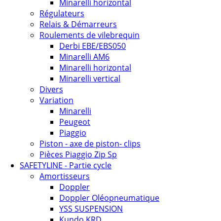
Minarelli horizontal
Régulateurs
Relais & Démarreurs
Roulements de vilebrequin
Derbi EBE/EBS050
Minarelli AM6
Minarelli horizontal
Minarelli vertical
Divers
Variation
Minarelli
Peugeot
Piaggio
Piston - axe de piston- clips
Pièces Piaggio Zip Sp
SAFETYLINE - Partie cycle
Amortisseurs
Doppler
Doppler Oléopneumatique
YSS SUSPENSION
Kundo KRD