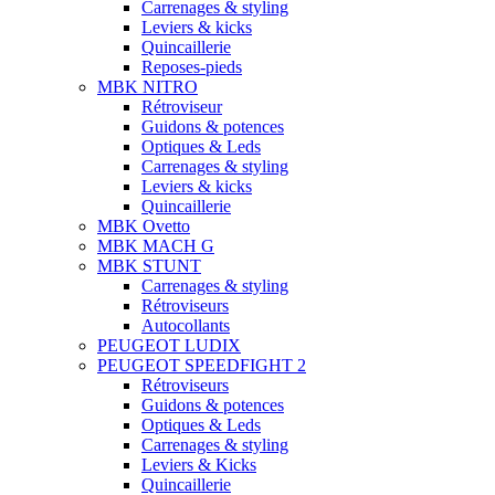
Carrenages & styling
Leviers & kicks
Quincaillerie
Reposes-pieds
MBK NITRO
Rétroviseur
Guidons & potences
Optiques & Leds
Carrenages & styling
Leviers & kicks
Quincaillerie
MBK Ovetto
MBK MACH G
MBK STUNT
Carrenages & styling
Rétroviseurs
Autocollants
PEUGEOT LUDIX
PEUGEOT SPEEDFIGHT 2
Rétroviseurs
Guidons & potences
Optiques & Leds
Carrenages & styling
Leviers & Kicks
Quincaillerie