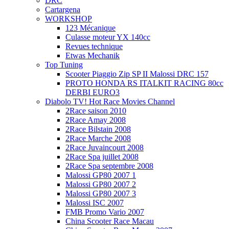
DRC
Cartargena
WORKSHOP
123 Mécanique
Culasse moteur YX 140cc
Revues technique
Etwas Mechanik
Top Tuning
Scooter Piaggio Zip SP II Malossi DRC 157
PROTO HONDA RS ITALKIT RACING 80cc
DERBI EURO3
Diabolo TV! Hot Race Movies Channel
2Race saison 2010
2Race Amay 2008
2Race Bilstain 2008
2Race Marche 2008
2Race Juvaincourt 2008
2Race Spa juillet 2008
2Race Spa septembre 2008
Malossi GP80 2007 1
Malossi GP80 2007 2
Malossi GP80 2007 3
Malossi ISC 2007
FMB Promo Vario 2007
China Scooter Race Macau