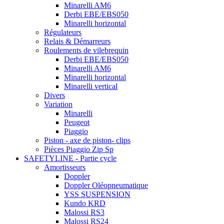
Minarelli AM6
Derbi EBE/EBS050
Minarelli horizontal
Régulateurs
Relais & Démarreurs
Roulements de vilebrequin
Derbi EBE/EBS050
Minarelli AM6
Minarelli horizontal
Minarelli vertical
Divers
Variation
Minarelli
Peugeot
Piaggio
Piston - axe de piston- clips
Pièces Piaggio Zip Sp
SAFETYLINE - Partie cycle
Amortisseurs
Doppler
Doppler Oléopneumatique
YSS SUSPENSION
Kundo KRD
Malossi RS3
Malossi RS24