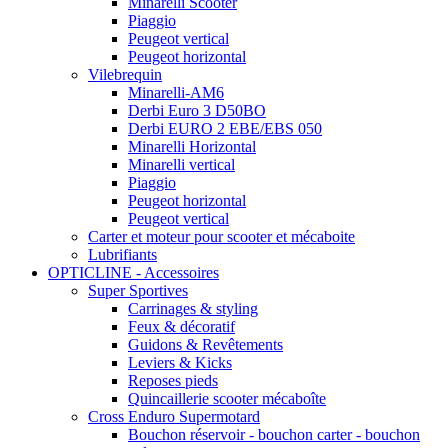
Minarelli Scooter
Piaggio
Peugeot vertical
Peugeot horizontal
Vilebrequin
Minarelli-AM6
Derbi Euro 3 D50BO
Derbi EURO 2 EBE/EBS 050
Minarelli Horizontal
Minarelli vertical
Piaggio
Peugeot horizontal
Peugeot vertical
Carter et moteur pour scooter et mécaboite
Lubrifiants
OPTICLINE - Accessoires
Super Sportives
Carrinages & styling
Feux & décoratif
Guidons & Revêtements
Leviers & Kicks
Reposes pieds
Quincaillerie scooter mécaboîte
Cross Enduro Supermotard
Bouchon réservoir - bouchon carter - bouchon