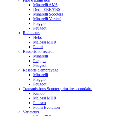
Pipe d'admission
Minarelli AM6
Derbi EBE/EBS
Minarelli Scooters
Minarelli Vertical
Piaggio
Peugeot
Radiateurs
Hebo
Malossi MHR
Polini
Ressorts correcteur
Minarelli
Piaggio
Peugeot
Ressorts d'embrayage
Minarelli
Piaggio
Peugeot
Transmissions Scooter primaire secondaire
Kundo
Malossi MHR
Pinasco
Polini Evolution
Variateurs