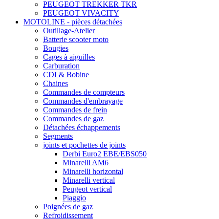
PEUGEOT TREKKER TKR
PEUGEOT VIVACITY
MOTOLINE - pièces détachées
Outillage-Atelier
Batterie scooter moto
Bougies
Cages à aiguilles
Carburation
CDI & Bobine
Chaines
Commandes de compteurs
Commandes d'embrayage
Commandes de frein
Commandes de gaz
Détachées échappements
Segments
joints et pochettes de joints
Derbi Euro2 EBE/EBS050
Minarelli AM6
Minarelli horizontal
Minarelli vertical
Peugeot vertical
Piaggio
Poignées de gaz
Refroidissement