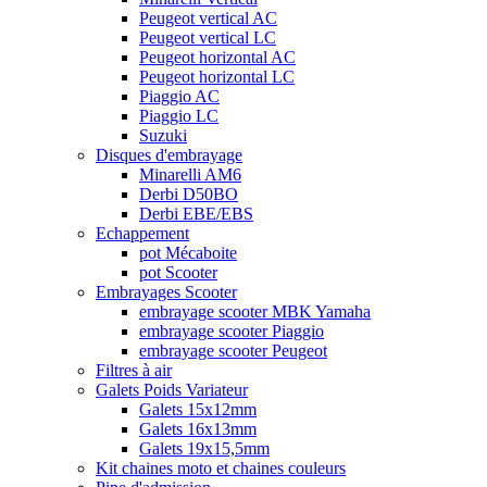
Peugeot vertical AC
Peugeot vertical LC
Peugeot horizontal AC
Peugeot horizontal LC
Piaggio AC
Piaggio LC
Suzuki
Disques d'embrayage
Minarelli AM6
Derbi D50BO
Derbi EBE/EBS
Echappement
pot Mécaboite
pot Scooter
Embrayages Scooter
embrayage scooter MBK Yamaha
embrayage scooter Piaggio
embrayage scooter Peugeot
Filtres à air
Galets Poids Variateur
Galets 15x12mm
Galets 16x13mm
Galets 19x15,5mm
Kit chaines moto et chaines couleurs