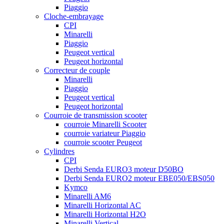
Piaggio
Cloche-embrayage
CPI
Minarelli
Piaggio
Peugeot vertical
Peugeot horizontal
Correcteur de couple
Minarelli
Piaggio
Peugeot vertical
Peugeot horizontal
Courroie de transmission scooter
courroie Minarelli Scooter
courroie variateur Piaggio
courroie scooter Peugeot
Cylindres
CPI
Derbi Senda EURO3 moteur D50BO
Derbi Senda EURO2 moteur EBE050/EBS050
Kymco
Minarelli AM6
Minarelli Horizontal AC
Minarelli Horizontal H2O
Minarelli Vertical