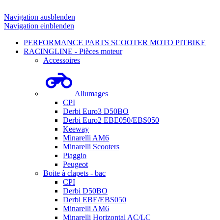
Navigation ausblenden
Navigation einblenden
PERFORMANCE PARTS SCOOTER MOTO PITBIKE
RACINGLINE - Pièces moteur
Accessoires
Allumages
CPI
Derbi Euro3 D50BO
Derbi Euro2 EBE050/EBS050
Keeway
Minarelli AM6
Minarelli Scooters
Piaggio
Peugeot
Boite à clapets - bac
CPI
Derbi D50BO
Derbi EBE/EBS050
Minarelli AM6
Minarelli Horizontal AC/LC