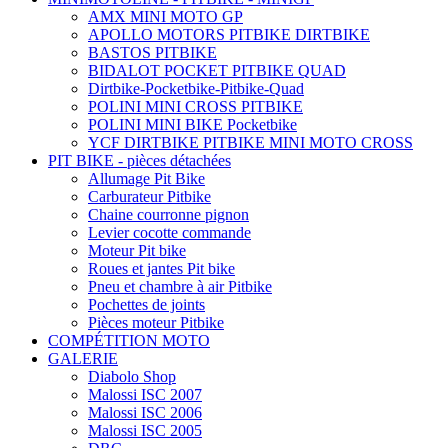
AMX MINI MOTO GP
APOLLO MOTORS PITBIKE DIRTBIKE
BASTOS PITBIKE
BIDALOT POCKET PITBIKE QUAD
Dirtbike-Pocketbike-Pitbike-Quad
POLINI MINI CROSS PITBIKE
POLINI MINI BIKE Pocketbike
YCF DIRTBIKE PITBIKE MINI MOTO CROSS
PIT BIKE - pièces détachées
Allumage Pit Bike
Carburateur Pitbike
Chaine courronne pignon
Levier cocotte commande
Moteur Pit bike
Roues et jantes Pit bike
Pneu et chambre à air Pitbike
Pochettes de joints
Pièces moteur Pitbike
COMPÉTITION MOTO
GALERIE
Diabolo Shop
Malossi ISC 2007
Malossi ISC 2006
Malossi ISC 2005