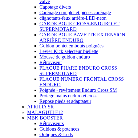
valve
Capotage divers
Carénage complet et pièces carénage
clignotants-feux arrière-LED-neon
GARDE BOUE CROSS-ENDURO ET
SUPERMOTARD
GARDE BOUE BAVETTE EXTENSION
ARRIÈRE ENDURO
Guidon pontet embouts poignées
Levier-Kick-selecteur-biellette
Mousse de guidon enduro
Rétroviseur
PLAQUE PHARE ENDURO CROSS
SUPERMOTARD
PLAQUE NUMERO FRONTAL CROSS
ENDURO
Poignée - revêtement Enduro Cross SM
Protège mains enduro et cross
Repose pieds et adaptateur
APRILIA SR
MALAGUTI F12
MBK BOOSTER
Rétroviseurs
Guidons & potences
Optiques & Leds