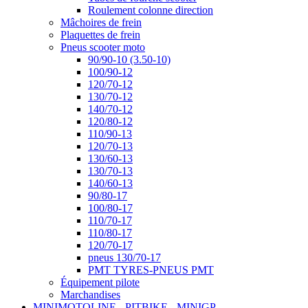
Roulement colonne direction
Mâchoires de frein
Plaquettes de frein
Pneus scooter moto
90/90-10 (3.50-10)
100/90-12
120/70-12
130/70-12
140/70-12
120/80-12
110/90-13
120/70-13
130/60-13
130/70-13
140/60-13
90/80-17
100/80-17
110/70-17
110/80-17
120/70-17
pneus 130/70-17
PMT TYRES-PNEUS PMT
Équipement pilote
Marchandises
MINIMOTOLINE - PITBIKE - MINIGP