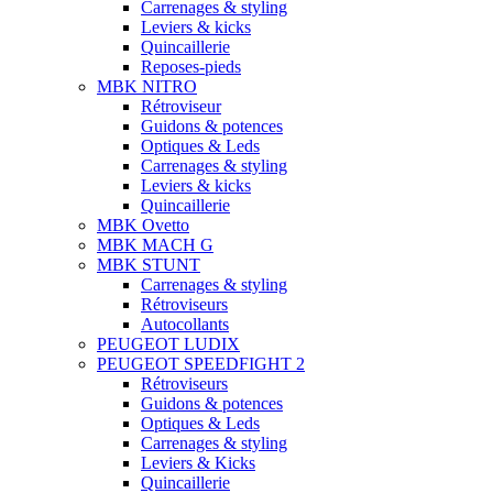
Carrenages & styling
Leviers & kicks
Quincaillerie
Reposes-pieds
MBK NITRO
Rétroviseur
Guidons & potences
Optiques & Leds
Carrenages & styling
Leviers & kicks
Quincaillerie
MBK Ovetto
MBK MACH G
MBK STUNT
Carrenages & styling
Rétroviseurs
Autocollants
PEUGEOT LUDIX
PEUGEOT SPEEDFIGHT 2
Rétroviseurs
Guidons & potences
Optiques & Leds
Carrenages & styling
Leviers & Kicks
Quincaillerie