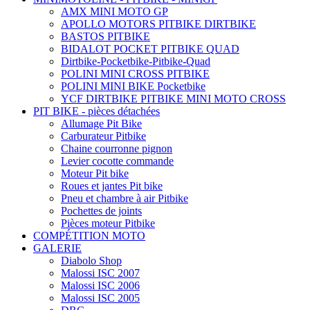
AMX MINI MOTO GP
APOLLO MOTORS PITBIKE DIRTBIKE
BASTOS PITBIKE
BIDALOT POCKET PITBIKE QUAD
Dirtbike-Pocketbike-Pitbike-Quad
POLINI MINI CROSS PITBIKE
POLINI MINI BIKE Pocketbike
YCF DIRTBIKE PITBIKE MINI MOTO CROSS
PIT BIKE - pièces détachées
Allumage Pit Bike
Carburateur Pitbike
Chaine courronne pignon
Levier cocotte commande
Moteur Pit bike
Roues et jantes Pit bike
Pneu et chambre à air Pitbike
Pochettes de joints
Pièces moteur Pitbike
COMPÉTITION MOTO
GALERIE
Diabolo Shop
Malossi ISC 2007
Malossi ISC 2006
Malossi ISC 2005