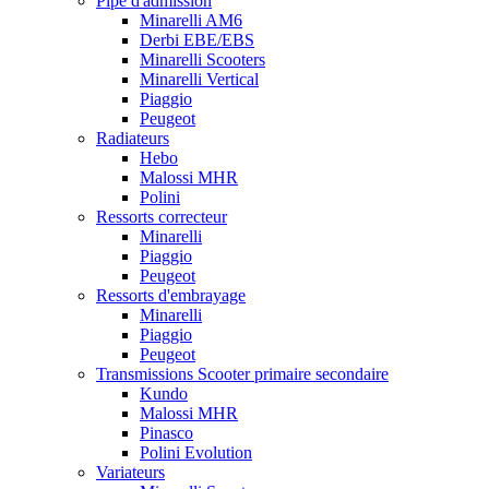
Pipe d'admission
Minarelli AM6
Derbi EBE/EBS
Minarelli Scooters
Minarelli Vertical
Piaggio
Peugeot
Radiateurs
Hebo
Malossi MHR
Polini
Ressorts correcteur
Minarelli
Piaggio
Peugeot
Ressorts d'embrayage
Minarelli
Piaggio
Peugeot
Transmissions Scooter primaire secondaire
Kundo
Malossi MHR
Pinasco
Polini Evolution
Variateurs