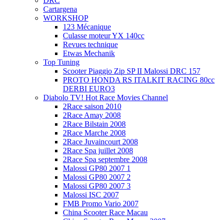
DRC
Cartargena
WORKSHOP
123 Mécanique
Culasse moteur YX 140cc
Revues technique
Etwas Mechanik
Top Tuning
Scooter Piaggio Zip SP II Malossi DRC 157
PROTO HONDA RS ITALKIT RACING 80cc
DERBI EURO3
Diabolo TV! Hot Race Movies Channel
2Race saison 2010
2Race Amay 2008
2Race Bilstain 2008
2Race Marche 2008
2Race Juvaincourt 2008
2Race Spa juillet 2008
2Race Spa septembre 2008
Malossi GP80 2007 1
Malossi GP80 2007 2
Malossi GP80 2007 3
Malossi ISC 2007
FMB Promo Vario 2007
China Scooter Race Macau