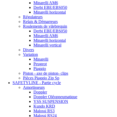
Minarelli AM6
Derbi EBE/EBS050
Minarelli horizontal
Régulateurs
Relais & Démarreurs
Roulements de vilebrequin
Derbi EBE/EBS050
Minarelli AM6
Minarelli horizontal
Minarelli vertical
Divers
Variation
Minarelli
Peugeot
Piaggio
Piston - axe de piston- clips
Pièces Piaggio Zip Sp
SAFETYLINE - Partie cycle
Amortisseurs
Doppler
Doppler Oléopneumatique
YSS SUSPENSION
Kundo KRD
Malossi RS3
Malossi RS24