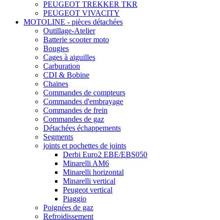
PEUGEOT TREKKER TKR
PEUGEOT VIVACITY
MOTOLINE - pièces détachées
Outillage-Atelier
Batterie scooter moto
Bougies
Cages à aiguilles
Carburation
CDI & Bobine
Chaines
Commandes de compteurs
Commandes d'embrayage
Commandes de frein
Commandes de gaz
Détachées échappements
Segments
joints et pochettes de joints
Derbi Euro2 EBE/EBS050
Minarelli AM6
Minarelli horizontal
Minarelli vertical
Peugeot vertical
Piaggio
Poignées de gaz
Refroidissement