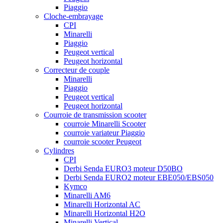
Piaggio
Cloche-embrayage
CPI
Minarelli
Piaggio
Peugeot vertical
Peugeot horizontal
Correcteur de couple
Minarelli
Piaggio
Peugeot vertical
Peugeot horizontal
Courroie de transmission scooter
courroie Minarelli Scooter
courroie variateur Piaggio
courroie scooter Peugeot
Cylindres
CPI
Derbi Senda EURO3 moteur D50BO
Derbi Senda EURO2 moteur EBE050/EBS050
Kymco
Minarelli AM6
Minarelli Horizontal AC
Minarelli Horizontal H2O
Minarelli Vertical