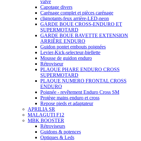
valve
Capotage divers
Carénage complet et pièces carénage
clignotants-feux arrière-LED-neon
GARDE BOUE CROSS-ENDURO ET
SUPERMOTARD
GARDE BOUE BAVETTE EXTENSION
ARRIÈRE ENDURO
Guidon pontet embouts poignées
Levier-Kick-selecteur-biellette
Mousse de guidon enduro
Rétroviseur
PLAQUE PHARE ENDURO CROSS
SUPERMOTARD
PLAQUE NUMERO FRONTAL CROSS
ENDURO
Poignée - revêtement Enduro Cross SM
Protège mains enduro et cross
Repose pieds et adaptateur
APRILIA SR
MALAGUTI F12
MBK BOOSTER
Rétroviseurs
Guidons & potences
Optiques & Leds