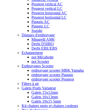
Peugeot vertical AC
Peugeot vertical LC
Peugeot horizontal AC
Peugeot horizontal LC
Piaggio AC
Piaggio LC
Suzuki
Disques d'embrayage
Minarelli AM6
Derbi D50BO
Derbi EBE/EBS
Echappement
pot Mécaboite
pot Scooter
Embrayages Scooter
embrayage scooter MBK Yamaha
embrayage scooter Piaggio
embrayage scooter Peugeot
Filtres à air
Galets Poids Variateur
Galets 15x12mm
Galets 16x13mm
Galets 19x15,5mm
Kit chaines moto et chaines couleurs