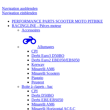
Navigation ausblenden
Navigation einblenden
PERFORMANCE PARTS SCOOTER MOTO PITBIKE
RACINGLINE - Pièces moteur
Accessoires
Allumages
CPI
Derbi Euro3 D50BO
Derbi Euro2 EBE050/EBS050
Keeway
Minarelli AM6
Minarelli Scooters
Piaggio
Peugeot
Boite à clapets - bac
CPI
Derbi D50BO
Derbi EBE/EBS050
Minarelli AM6
Minarelli Horizontal AC/LC