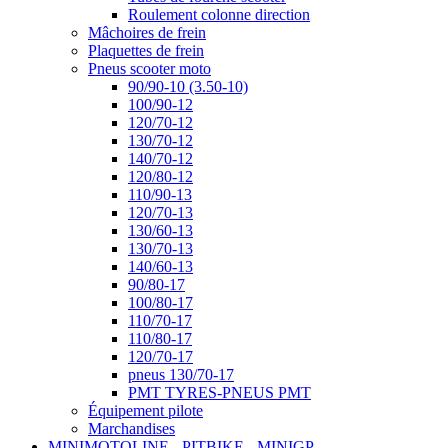
Roulement colonne direction
Mâchoires de frein
Plaquettes de frein
Pneus scooter moto
90/90-10 (3.50-10)
100/90-12
120/70-12
130/70-12
140/70-12
120/80-12
110/90-13
120/70-13
130/60-13
130/70-13
140/60-13
90/80-17
100/80-17
110/70-17
110/80-17
120/70-17
pneus 130/70-17
PMT TYRES-PNEUS PMT
Équipement pilote
Marchandises
MINIMOTOLINE - PITBIKE - MINIGP