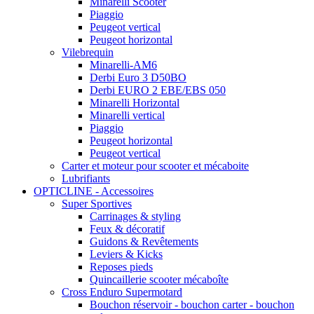
Minarelli Scooter
Piaggio
Peugeot vertical
Peugeot horizontal
Vilebrequin
Minarelli-AM6
Derbi Euro 3 D50BO
Derbi EURO 2 EBE/EBS 050
Minarelli Horizontal
Minarelli vertical
Piaggio
Peugeot horizontal
Peugeot vertical
Carter et moteur pour scooter et mécaboite
Lubrifiants
OPTICLINE - Accessoires
Super Sportives
Carrinages & styling
Feux & décoratif
Guidons & Revêtements
Leviers & Kicks
Reposes pieds
Quincaillerie scooter mécaboîte
Cross Enduro Supermotard
Bouchon réservoir - bouchon carter - bouchon