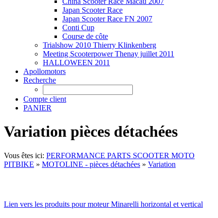
China Scooter Race Macau 2007
Japan Scooter Race
Japan Scooter Race FN 2007
Conti Cup
Course de côte
Trialshow 2010 Thierry Klinkenberg
Meeting Scooterpower Thenay juillet 2011
HALLOWEEN 2011
Apollomotors
Recherche
Compte client
PANIER
Variation pièces détachées
Vous êtes ici:
PERFORMANCE PARTS SCOOTER MOTO
PITBIKE
»
MOTOLINE - pièces détachées
»
Variation
Lien vers les produits pour moteur Minarelli horizontal et vertical