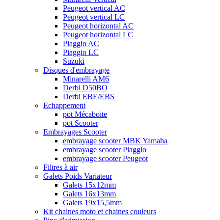
Peugeot vertical AC
Peugeot vertical LC
Peugeot horizontal AC
Peugeot horizontal LC
Piaggio AC
Piaggio LC
Suzuki
Disques d'embrayage
Minarelli AM6
Derbi D50BO
Derbi EBE/EBS
Echappement
pot Mécaboite
pot Scooter
Embrayages Scooter
embrayage scooter MBK Yamaha
embrayage scooter Piaggio
embrayage scooter Peugeot
Filtres à air
Galets Poids Variateur
Galets 15x12mm
Galets 16x13mm
Galets 19x15,5mm
Kit chaines moto et chaines couleurs