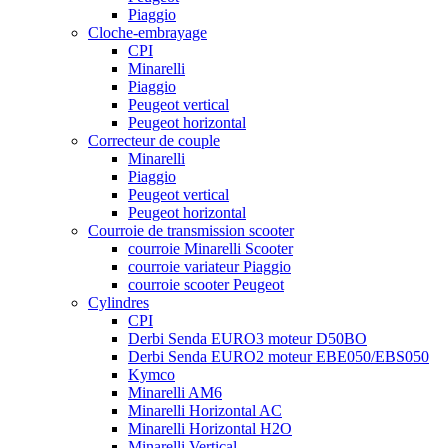
Piaggio
Cloche-embrayage
CPI
Minarelli
Piaggio
Peugeot vertical
Peugeot horizontal
Correcteur de couple
Minarelli
Piaggio
Peugeot vertical
Peugeot horizontal
Courroie de transmission scooter
courroie Minarelli Scooter
courroie variateur Piaggio
courroie scooter Peugeot
Cylindres
CPI
Derbi Senda EURO3 moteur D50BO
Derbi Senda EURO2 moteur EBE050/EBS050
Kymco
Minarelli AM6
Minarelli Horizontal AC
Minarelli Horizontal H2O
Minarelli Vertical