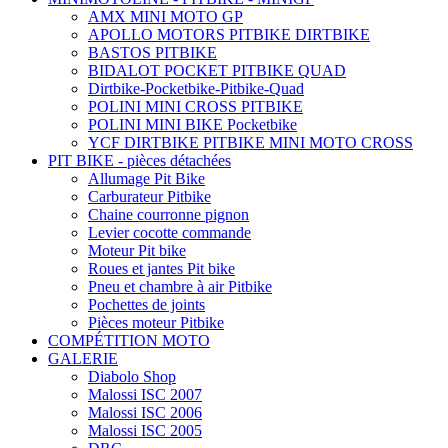
AMX MINI MOTO GP
APOLLO MOTORS PITBIKE DIRTBIKE
BASTOS PITBIKE
BIDALOT POCKET PITBIKE QUAD
Dirtbike-Pocketbike-Pitbike-Quad
POLINI MINI CROSS PITBIKE
POLINI MINI BIKE Pocketbike
YCF DIRTBIKE PITBIKE MINI MOTO CROSS
PIT BIKE - pièces détachées
Allumage Pit Bike
Carburateur Pitbike
Chaine courronne pignon
Levier cocotte commande
Moteur Pit bike
Roues et jantes Pit bike
Pneu et chambre à air Pitbike
Pochettes de joints
Pièces moteur Pitbike
COMPÉTITION MOTO
GALERIE
Diabolo Shop
Malossi ISC 2007
Malossi ISC 2006
Malossi ISC 2005