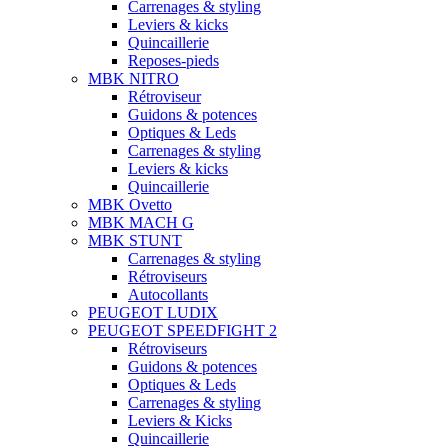
Carrenages & styling
Leviers & kicks
Quincaillerie
Reposes-pieds
MBK NITRO
Rétroviseur
Guidons & potences
Optiques & Leds
Carrenages & styling
Leviers & kicks
Quincaillerie
MBK Ovetto
MBK MACH G
MBK STUNT
Carrenages & styling
Rétroviseurs
Autocollants
PEUGEOT LUDIX
PEUGEOT SPEEDFIGHT 2
Rétroviseurs
Guidons & potences
Optiques & Leds
Carrenages & styling
Leviers & Kicks
Quincaillerie