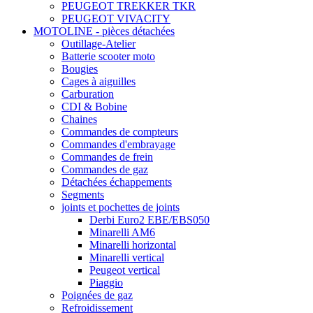
PEUGEOT TREKKER TKR
PEUGEOT VIVACITY
MOTOLINE - pièces détachées
Outillage-Atelier
Batterie scooter moto
Bougies
Cages à aiguilles
Carburation
CDI & Bobine
Chaines
Commandes de compteurs
Commandes d'embrayage
Commandes de frein
Commandes de gaz
Détachées échappements
Segments
joints et pochettes de joints
Derbi Euro2 EBE/EBS050
Minarelli AM6
Minarelli horizontal
Minarelli vertical
Peugeot vertical
Piaggio
Poignées de gaz
Refroidissement