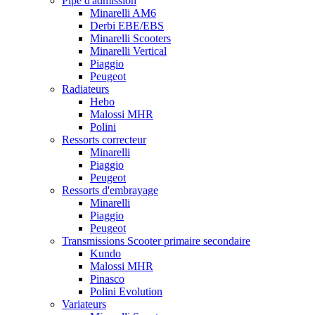
Pipe d'admission
Minarelli AM6
Derbi EBE/EBS
Minarelli Scooters
Minarelli Vertical
Piaggio
Peugeot
Radiateurs
Hebo
Malossi MHR
Polini
Ressorts correcteur
Minarelli
Piaggio
Peugeot
Ressorts d'embrayage
Minarelli
Piaggio
Peugeot
Transmissions Scooter primaire secondaire
Kundo
Malossi MHR
Pinasco
Polini Evolution
Variateurs