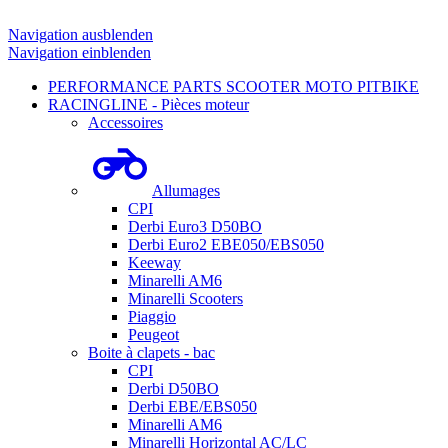
Navigation ausblenden
Navigation einblenden
PERFORMANCE PARTS SCOOTER MOTO PITBIKE
RACINGLINE - Pièces moteur
Accessoires
Allumages
CPI
Derbi Euro3 D50BO
Derbi Euro2 EBE050/EBS050
Keeway
Minarelli AM6
Minarelli Scooters
Piaggio
Peugeot
Boite à clapets - bac
CPI
Derbi D50BO
Derbi EBE/EBS050
Minarelli AM6
Minarelli Horizontal AC/LC