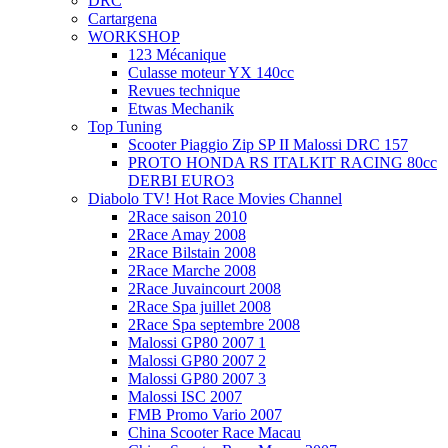
DRC
Cartargena
WORKSHOP
123 Mécanique
Culasse moteur YX 140cc
Revues technique
Etwas Mechanik
Top Tuning
Scooter Piaggio Zip SP II Malossi DRC 157
PROTO HONDA RS ITALKIT RACING 80cc
DERBI EURO3
Diabolo TV! Hot Race Movies Channel
2Race saison 2010
2Race Amay 2008
2Race Bilstain 2008
2Race Marche 2008
2Race Juvaincourt 2008
2Race Spa juillet 2008
2Race Spa septembre 2008
Malossi GP80 2007 1
Malossi GP80 2007 2
Malossi GP80 2007 3
Malossi ISC 2007
FMB Promo Vario 2007
China Scooter Race Macau