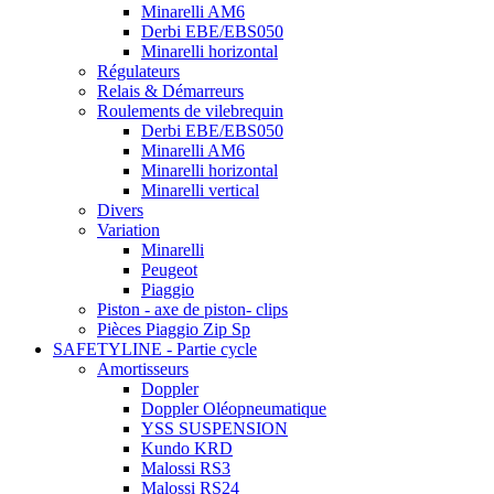
Minarelli AM6
Derbi EBE/EBS050
Minarelli horizontal
Régulateurs
Relais & Démarreurs
Roulements de vilebrequin
Derbi EBE/EBS050
Minarelli AM6
Minarelli horizontal
Minarelli vertical
Divers
Variation
Minarelli
Peugeot
Piaggio
Piston - axe de piston- clips
Pièces Piaggio Zip Sp
SAFETYLINE - Partie cycle
Amortisseurs
Doppler
Doppler Oléopneumatique
YSS SUSPENSION
Kundo KRD
Malossi RS3
Malossi RS24