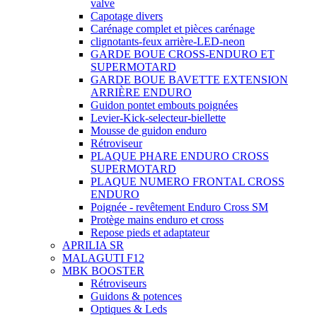
valve
Capotage divers
Carénage complet et pièces carénage
clignotants-feux arrière-LED-neon
GARDE BOUE CROSS-ENDURO ET
SUPERMOTARD
GARDE BOUE BAVETTE EXTENSION
ARRIÈRE ENDURO
Guidon pontet embouts poignées
Levier-Kick-selecteur-biellette
Mousse de guidon enduro
Rétroviseur
PLAQUE PHARE ENDURO CROSS
SUPERMOTARD
PLAQUE NUMERO FRONTAL CROSS
ENDURO
Poignée - revêtement Enduro Cross SM
Protège mains enduro et cross
Repose pieds et adaptateur
APRILIA SR
MALAGUTI F12
MBK BOOSTER
Rétroviseurs
Guidons & potences
Optiques & Leds