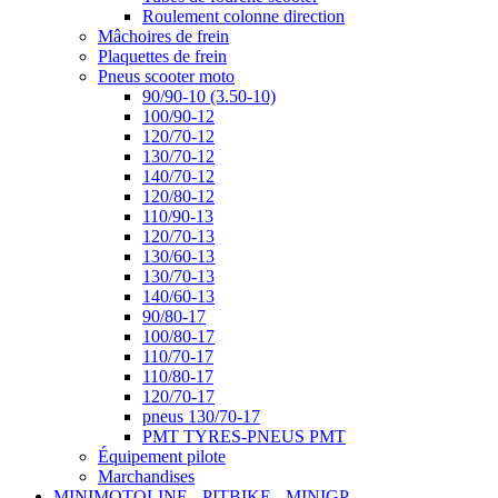
Roulement colonne direction
Mâchoires de frein
Plaquettes de frein
Pneus scooter moto
90/90-10 (3.50-10)
100/90-12
120/70-12
130/70-12
140/70-12
120/80-12
110/90-13
120/70-13
130/60-13
130/70-13
140/60-13
90/80-17
100/80-17
110/70-17
110/80-17
120/70-17
pneus 130/70-17
PMT TYRES-PNEUS PMT
Équipement pilote
Marchandises
MINIMOTOLINE - PITBIKE - MINIGP