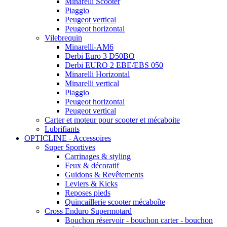
Minarelli Scooter
Piaggio
Peugeot vertical
Peugeot horizontal
Vilebrequin
Minarelli-AM6
Derbi Euro 3 D50BO
Derbi EURO 2 EBE/EBS 050
Minarelli Horizontal
Minarelli vertical
Piaggio
Peugeot horizontal
Peugeot vertical
Carter et moteur pour scooter et mécaboite
Lubrifiants
OPTICLINE - Accessoires
Super Sportives
Carrinages & styling
Feux & décoratif
Guidons & Revêtements
Leviers & Kicks
Reposes pieds
Quincaillerie scooter mécaboîte
Cross Enduro Supermotard
Bouchon réservoir - bouchon carter - bouchon