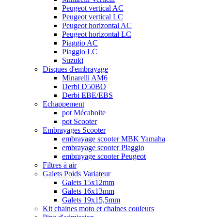
Peugeot vertical AC
Peugeot vertical LC
Peugeot horizontal AC
Peugeot horizontal LC
Piaggio AC
Piaggio LC
Suzuki
Disques d'embrayage
Minarelli AM6
Derbi D50BO
Derbi EBE/EBS
Echappement
pot Mécaboite
pot Scooter
Embrayages Scooter
embrayage scooter MBK Yamaha
embrayage scooter Piaggio
embrayage scooter Peugeot
Filtres à air
Galets Poids Variateur
Galets 15x12mm
Galets 16x13mm
Galets 19x15,5mm
Kit chaines moto et chaines couleurs