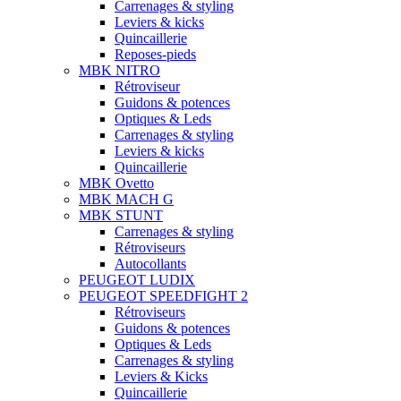
Carrenages & styling
Leviers & kicks
Quincaillerie
Reposes-pieds
MBK NITRO
Rétroviseur
Guidons & potences
Optiques & Leds
Carrenages & styling
Leviers & kicks
Quincaillerie
MBK Ovetto
MBK MACH G
MBK STUNT
Carrenages & styling
Rétroviseurs
Autocollants
PEUGEOT LUDIX
PEUGEOT SPEEDFIGHT 2
Rétroviseurs
Guidons & potences
Optiques & Leds
Carrenages & styling
Leviers & Kicks
Quincaillerie