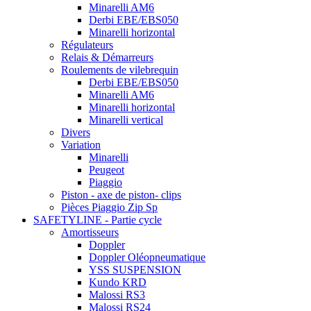
Minarelli AM6
Derbi EBE/EBS050
Minarelli horizontal
Régulateurs
Relais & Démarreurs
Roulements de vilebrequin
Derbi EBE/EBS050
Minarelli AM6
Minarelli horizontal
Minarelli vertical
Divers
Variation
Minarelli
Peugeot
Piaggio
Piston - axe de piston- clips
Pièces Piaggio Zip Sp
SAFETYLINE - Partie cycle
Amortisseurs
Doppler
Doppler Oléopneumatique
YSS SUSPENSION
Kundo KRD
Malossi RS3
Malossi RS24