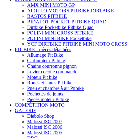
AMX MINI MOTO GP
APOLLO MOTORS PITBIKE DIRTBIKE
BASTOS PITBIKE
BIDALOT POCKET PITBIKE QUAD
Dirtbike-Pocketbike-Pitbike-Quad
POLINI MINI CROSS PITBIKE
POLINI MINI BIKE Pocketbike
YCF DIRTBIKE PITBIKE MINI MOTO CROSS
PIT BIKE - pièces détachées
Allumage Pit Bike
Carburateur Pitbike
Chaine courronne pignon
Levier cocotte commande
Moteur Pit bike
Roues et jantes Pit bike
Pneu et chambre à air Pitbike
Pochettes de joints
Pièces moteur Pitbike
COMPÉTITION MOTO
GALERIE
Diabolo Shop
Malossi ISC 2007
Malossi ISC 2006
Malossi ISC 2005