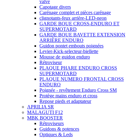
valve
Capotage divers
Carénage complet et pièces carénage
clignotants-feux arrière-LED-neon
GARDE BOUE CROSS-ENDURO ET
SUPERMOTARD
GARDE BOUE BAVETTE EXTENSION
ARRIÈRE ENDURO
Guidon pontet embouts poignées
Levier-Kick-selecteur-biellette
Mousse de guidon enduro
Rétroviseur
PLAQUE PHARE ENDURO CROSS
SUPERMOTARD
PLAQUE NUMERO FRONTAL CROSS
ENDURO
Poignée - revêtement Enduro Cross SM
Protège mains enduro et cross
Repose pieds et adaptateur
APRILIA SR
MALAGUTI F12
MBK BOOSTER
Rétroviseurs
Guidons & potences
Optiques & Leds