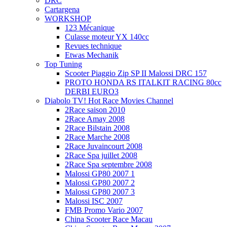
DRC
Cartargena
WORKSHOP
123 Mécanique
Culasse moteur YX 140cc
Revues technique
Etwas Mechanik
Top Tuning
Scooter Piaggio Zip SP II Malossi DRC 157
PROTO HONDA RS ITALKIT RACING 80cc
DERBI EURO3
Diabolo TV! Hot Race Movies Channel
2Race saison 2010
2Race Amay 2008
2Race Bilstain 2008
2Race Marche 2008
2Race Juvaincourt 2008
2Race Spa juillet 2008
2Race Spa septembre 2008
Malossi GP80 2007 1
Malossi GP80 2007 2
Malossi GP80 2007 3
Malossi ISC 2007
FMB Promo Vario 2007
China Scooter Race Macau