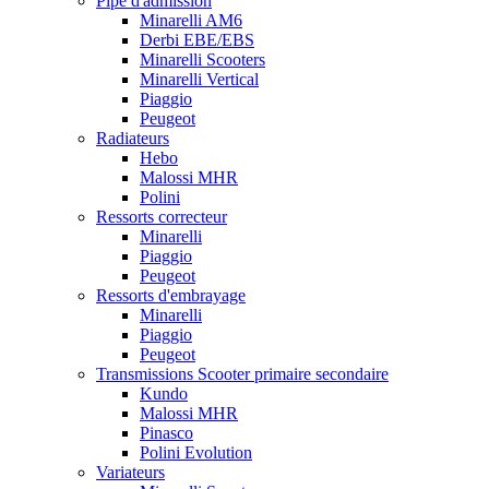
Pipe d'admission
Minarelli AM6
Derbi EBE/EBS
Minarelli Scooters
Minarelli Vertical
Piaggio
Peugeot
Radiateurs
Hebo
Malossi MHR
Polini
Ressorts correcteur
Minarelli
Piaggio
Peugeot
Ressorts d'embrayage
Minarelli
Piaggio
Peugeot
Transmissions Scooter primaire secondaire
Kundo
Malossi MHR
Pinasco
Polini Evolution
Variateurs