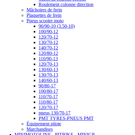
Roulement colonne direction
Mâchoires de frein
Plaquettes de frein
Pneus scooter moto
90/90-10 (3.50-10)
100/90-12
120/70-12
130/70-12
140/70-12
120/80-12
110/90-13
120/70-13
130/60-13
130/70-13
140/60-13
90/80-17
100/80-17
110/70-17
110/80-17
120/70-17
pneus 130/70-17
PMT TYRES-PNEUS PMT
Équipement pilote
Marchandises
MINIMOTOLINE - PITBIKE - MINIGP