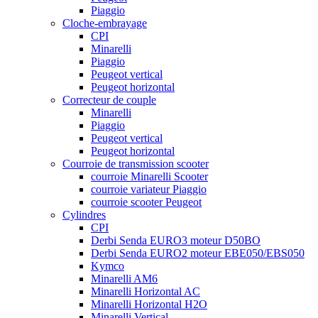
Piaggio
Cloche-embrayage
CPI
Minarelli
Piaggio
Peugeot vertical
Peugeot horizontal
Correcteur de couple
Minarelli
Piaggio
Peugeot vertical
Peugeot horizontal
Courroie de transmission scooter
courroie Minarelli Scooter
courroie variateur Piaggio
courroie scooter Peugeot
Cylindres
CPI
Derbi Senda EURO3 moteur D50BO
Derbi Senda EURO2 moteur EBE050/EBS050
Kymco
Minarelli AM6
Minarelli Horizontal AC
Minarelli Horizontal H2O
Minarelli Vertical