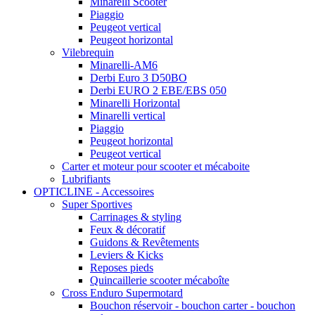
Minarelli Scooter
Piaggio
Peugeot vertical
Peugeot horizontal
Vilebrequin
Minarelli-AM6
Derbi Euro 3 D50BO
Derbi EURO 2 EBE/EBS 050
Minarelli Horizontal
Minarelli vertical
Piaggio
Peugeot horizontal
Peugeot vertical
Carter et moteur pour scooter et mécaboite
Lubrifiants
OPTICLINE - Accessoires
Super Sportives
Carrinages & styling
Feux & décoratif
Guidons & Revêtements
Leviers & Kicks
Reposes pieds
Quincaillerie scooter mécaboîte
Cross Enduro Supermotard
Bouchon réservoir - bouchon carter - bouchon