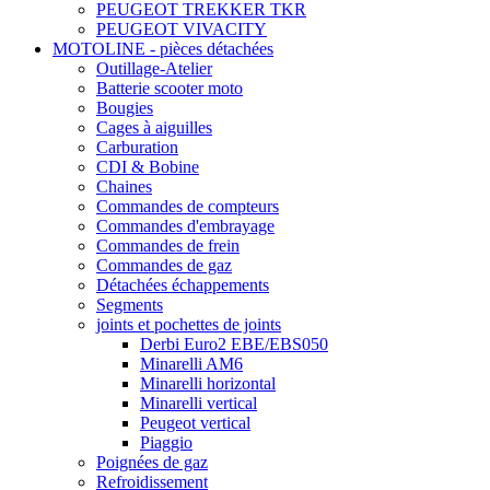
PEUGEOT TREKKER TKR
PEUGEOT VIVACITY
MOTOLINE - pièces détachées
Outillage-Atelier
Batterie scooter moto
Bougies
Cages à aiguilles
Carburation
CDI & Bobine
Chaines
Commandes de compteurs
Commandes d'embrayage
Commandes de frein
Commandes de gaz
Détachées échappements
Segments
joints et pochettes de joints
Derbi Euro2 EBE/EBS050
Minarelli AM6
Minarelli horizontal
Minarelli vertical
Peugeot vertical
Piaggio
Poignées de gaz
Refroidissement