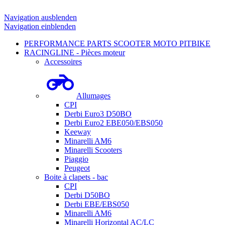
Navigation ausblenden
Navigation einblenden
PERFORMANCE PARTS SCOOTER MOTO PITBIKE
RACINGLINE - Pièces moteur
Accessoires
Allumages
CPI
Derbi Euro3 D50BO
Derbi Euro2 EBE050/EBS050
Keeway
Minarelli AM6
Minarelli Scooters
Piaggio
Peugeot
Boite à clapets - bac
CPI
Derbi D50BO
Derbi EBE/EBS050
Minarelli AM6
Minarelli Horizontal AC/LC