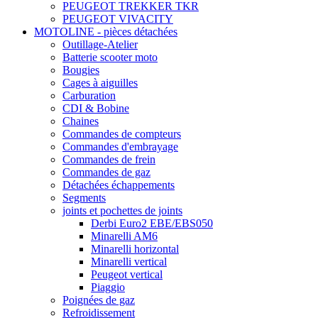
PEUGEOT TREKKER TKR
PEUGEOT VIVACITY
MOTOLINE - pièces détachées
Outillage-Atelier
Batterie scooter moto
Bougies
Cages à aiguilles
Carburation
CDI & Bobine
Chaines
Commandes de compteurs
Commandes d'embrayage
Commandes de frein
Commandes de gaz
Détachées échappements
Segments
joints et pochettes de joints
Derbi Euro2 EBE/EBS050
Minarelli AM6
Minarelli horizontal
Minarelli vertical
Peugeot vertical
Piaggio
Poignées de gaz
Refroidissement