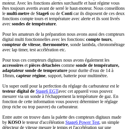
moteur. Avec les fonctions alertes surchauffe et haut régime vous
êtes toujours avertis avant de serré le haut-moteur. Nous conseillons
le
multi-metre
de
Stage6
ou de
Conti
car ils disposent de ces deux
fonctions compte tours et température avec alerte et ils sont livrés
avec
sondes de température
.
Pour les amateurs de la préparation nous avons aussi des compteurs
digital multi fonctionnelles avec les fonctions:
compte tours
,
compteur de vitesse
,
thermomètre
, sonde lambda, chronométrage
avec lap timer, test accélération etc.
Pour tous ces compteurs digitaux nous avons également les
accessoires
et
pièces détachées
comme
sonde de température,
adaptateur sonde de temperature
pour durite d'eau de 14 à
18mm,
capteur régime
, support, batterie pour multimètre.
Un super outil pour la perfection du réglage du carburateur est le
testeur digital de
Stage6 EGT
avec cet appareil vous pouvez
mesurer via un sonde à l'échappement la température de gaz. En
fonction de cette information vous pouvez déterminer le réglage
(trop riche ou trop pauvre) du carburateur.
Entre autre on trouve dans la palette des compteurs digitaux made
by
KOSO
le testeur d'accélération
Stage6 Power Test
, un simple
détecteur de vitesse mesure le temps et l'accélération sur une