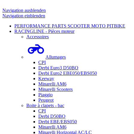
Navigation ausblenden
Navigation einblenden
PERFORMANCE PARTS SCOOTER MOTO PITBIKE
RACINGLINE - Pièces moteur
Accessoires
Allumages
CPI
Derbi Euro3 D50BO
Derbi Euro2 EBE050/EBS050
Keeway
Minarelli AM6
Minarelli Scooters
Piaggio
Peugeot
Boite à clapets - bac
CPI
Derbi D50BO
Derbi EBE/EBS050
Minarelli AM6
Minarelli Horizontal AC/LC