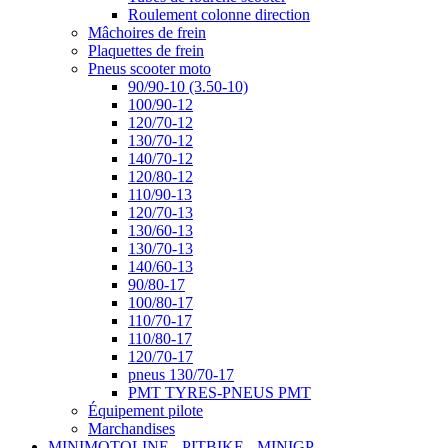
Roulement colonne direction
Mâchoires de frein
Plaquettes de frein
Pneus scooter moto
90/90-10 (3.50-10)
100/90-12
120/70-12
130/70-12
140/70-12
120/80-12
110/90-13
120/70-13
130/60-13
130/70-13
140/60-13
90/80-17
100/80-17
110/70-17
110/80-17
120/70-17
pneus 130/70-17
PMT TYRES-PNEUS PMT
Équipement pilote
Marchandises
MINIMOTOLINE - PITBIKE - MINIGP