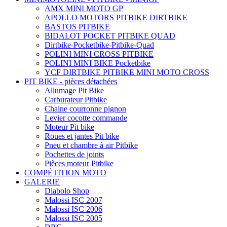
AMX MINI MOTO GP
APOLLO MOTORS PITBIKE DIRTBIKE
BASTOS PITBIKE
BIDALOT POCKET PITBIKE QUAD
Dirtbike-Pocketbike-Pitbike-Quad
POLINI MINI CROSS PITBIKE
POLINI MINI BIKE Pocketbike
YCF DIRTBIKE PITBIKE MINI MOTO CROSS
PIT BIKE - pièces détachées
Allumage Pit Bike
Carburateur Pitbike
Chaine courronne pignon
Levier cocotte commande
Moteur Pit bike
Roues et jantes Pit bike
Pneu et chambre à air Pitbike
Pochettes de joints
Pièces moteur Pitbike
COMPÉTITION MOTO
GALERIE
Diabolo Shop
Malossi ISC 2007
Malossi ISC 2006
Malossi ISC 2005