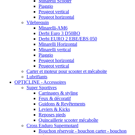
Minarelli Scooter
Piaggio
Peugeot vertical
Peugeot horizontal
Vilebrequin
Minarelli-AM6
Derbi Euro 3 D50BO
Derbi EURO 2 EBE/EBS 050
Minarelli Horizontal
Minarelli vertical
Piaggio
Peugeot horizontal
Peugeot vertical
Carter et moteur pour scooter et mécaboite
Lubrifiants
OPTICLINE - Accessoires
Super Sportives
Carrinages & styling
Feux & décoratif
Guidons & Revêtements
Leviers & Kicks
Reposes pieds
Quincaillerie scooter mécaboîte
Cross Enduro Supermotard
Bouchon réservoir - bouchon carter - bouchon