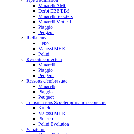
Pipe d'admission
Minarelli AM6
Derbi EBE/EBS
Minarelli Scooters
Minarelli Vertical
Piaggio
Peugeot
Radiateurs
Hebo
Malossi MHR
Polini
Ressorts correcteur
Minarelli
Piaggio
Peugeot
Ressorts d'embrayage
Minarelli
Piaggio
Peugeot
Transmissions Scooter primaire secondaire
Kundo
Malossi MHR
Pinasco
Polini Evolution
Variateurs