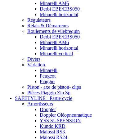
Minarelli AM6
Derbi EBE/EBS050
Minarelli horizontal
Régulateurs
Relais & Démarreurs
Roulements de vilebrequin
Derbi EBE/EBS050
Minarelli AM6
Minarelli horizontal
Minarelli vertical
Divers
Variation
Minarelli
Peugeot
Piaggio
Piston - axe de piston- clips
Pièces Piaggio Zip Sp
SAFETYLINE - Partie cycle
Amortisseurs
Doppler
Doppler Oléopneumatique
YSS SUSPENSION
Kundo KRD
Malossi RS3
Malossi RS24