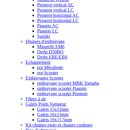
Peugeot vertical AC
Peugeot vertical LC
Peugeot horizontal AC
Peugeot horizontal LC
Piaggio AC
Piaggio LC
Suzuki
Disques d'embrayage
Minarelli AM6
Derbi D50BO
Derbi EBE/EBS
Echappement
pot Mécaboite
pot Scooter
Embrayages Scooter
embrayage scooter MBK Yamaha
embrayage scooter Piaggio
embrayage scooter Peugeot
Filtres à air
Galets Poids Variateur
Galets 15x12mm
Galets 16x13mm
Galets 19x15,5mm
Kit chaines moto et chaines couleurs