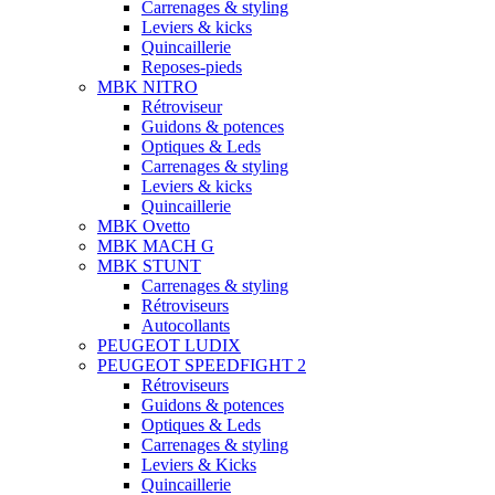
Carrenages & styling
Leviers & kicks
Quincaillerie
Reposes-pieds
MBK NITRO
Rétroviseur
Guidons & potences
Optiques & Leds
Carrenages & styling
Leviers & kicks
Quincaillerie
MBK Ovetto
MBK MACH G
MBK STUNT
Carrenages & styling
Rétroviseurs
Autocollants
PEUGEOT LUDIX
PEUGEOT SPEEDFIGHT 2
Rétroviseurs
Guidons & potences
Optiques & Leds
Carrenages & styling
Leviers & Kicks
Quincaillerie