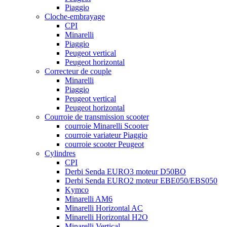
Piaggio
Cloche-embrayage
CPI
Minarelli
Piaggio
Peugeot vertical
Peugeot horizontal
Correcteur de couple
Minarelli
Piaggio
Peugeot vertical
Peugeot horizontal
Courroie de transmission scooter
courroie Minarelli Scooter
courroie variateur Piaggio
courroie scooter Peugeot
Cylindres
CPI
Derbi Senda EURO3 moteur D50BO
Derbi Senda EURO2 moteur EBE050/EBS050
Kymco
Minarelli AM6
Minarelli Horizontal AC
Minarelli Horizontal H2O
Minarelli Vertical