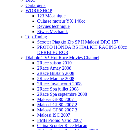
DRC
Cartargena
WORKSHOP
123 Mécanique
Culasse moteur YX 140cc
Revues technique
Etwas Mechanik
Top Tuning
Scooter Piaggio Zip SP II Malossi DRC 157
PROTO HONDA RS ITALKIT RACING 80cc
DERBI EURO3
Diabolo TV! Hot Race Movies Channel
2Race saison 2010
2Race Amay 2008
2Race Bilstain 2008
2Race Marche 2008
2Race Juvaincourt 2008
2Race Spa juillet 2008
2Race Spa septembre 2008
Malossi GP80 2007 1
Malossi GP80 2007 2
Malossi GP80 2007 3
Malossi ISC 2007
FMB Promo Vario 2007
China Scooter Race Macau