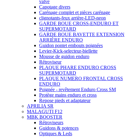
valve
Capotage divers
Carénage complet et pièces carénage
clignotants-feux arrière-LED-neon
GARDE BOUE CROSS-ENDURO ET
SUPERMOTARD
GARDE BOUE BAVETTE EXTENSION
ARRIÈRE ENDURO
Guidon pontet embouts poignées
Levier-Kick-selecteur-biellette
Mousse de guidon enduro
Rétroviseur
PLAQUE PHARE ENDURO CROSS
SUPERMOTARD
PLAQUE NUMERO FRONTAL CROSS
ENDURO
Poignée - revêtement Enduro Cross SM
Protège mains enduro et cross
Repose pieds et adaptateur
APRILIA SR
MALAGUTI F12
MBK BOOSTER
Rétroviseurs
Guidons & potences
Optiques & Leds