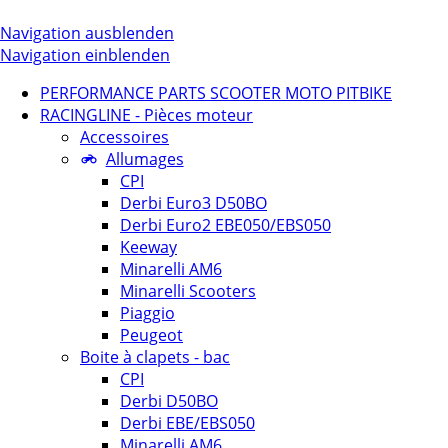
Navigation ausblenden
Navigation einblenden
PERFORMANCE PARTS SCOOTER MOTO PITBIKE
RACINGLINE - Pièces moteur
Accessoires
Allumages
CPI
Derbi Euro3 D50BO
Derbi Euro2 EBE050/EBS050
Keeway
Minarelli AM6
Minarelli Scooters
Piaggio
Peugeot
Boite à clapets - bac
CPI
Derbi D50BO
Derbi EBE/EBS050
Minarelli AM6