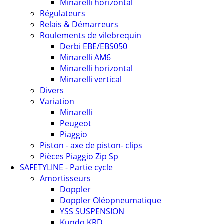
Minarelli horizontal
Régulateurs
Relais & Démarreurs
Roulements de vilebrequin
Derbi EBE/EBS050
Minarelli AM6
Minarelli horizontal
Minarelli vertical
Divers
Variation
Minarelli
Peugeot
Piaggio
Piston - axe de piston- clips
Pièces Piaggio Zip Sp
SAFETYLINE - Partie cycle
Amortisseurs
Doppler
Doppler Oléopneumatique
YSS SUSPENSION
Kundo KRD