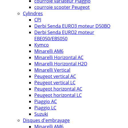
courroie variateur Piaggio
courroie scooter Peugeot
Cylindres
CPI
Derbi Senda EURO3 moteur D50BO
Derbi Senda EURO2 moteur
EBE050/EBS050
Kymco
Minarelli AM6
Minarelli Horizontal AC
Minarelli Horizontal H2O
Minarelli Vertical
Peugeot vertical AC
Peugeot vertical LC
Peugeot horizontal AC
Peugeot horizontal LC
Piaggio AC
Piaggio LC
Suzuki
Disques d'embrayage
Minarelli AM6