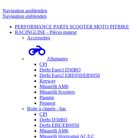
Navigation ausblenden
Navigation einblenden
PERFORMANCE PARTS SCOOTER MOTO PITBIKE
RACINGLINE - Pièces moteur
Accessoires
Allumages
CPI
Derbi Euro3 D50BO
Derbi Euro2 EBE050/EBS050
Keeway
Minarelli AM6
Minarelli Scooters
Piaggio
Peugeot
Boite à clapets - bac
CPI
Derbi D50BO
Derbi EBE/EBS050
Minarelli AM6
Minarelli Horizontal AC/LC