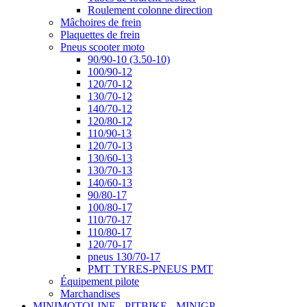
Roulement colonne direction
Mâchoires de frein
Plaquettes de frein
Pneus scooter moto
90/90-10 (3.50-10)
100/90-12
120/70-12
130/70-12
140/70-12
120/80-12
110/90-13
120/70-13
130/60-13
130/70-13
140/60-13
90/80-17
100/80-17
110/70-17
110/80-17
120/70-17
pneus 130/70-17
PMT TYRES-PNEUS PMT
Équipement pilote
Marchandises
MINIMOTOLINE - PITBIKE - MINIGP