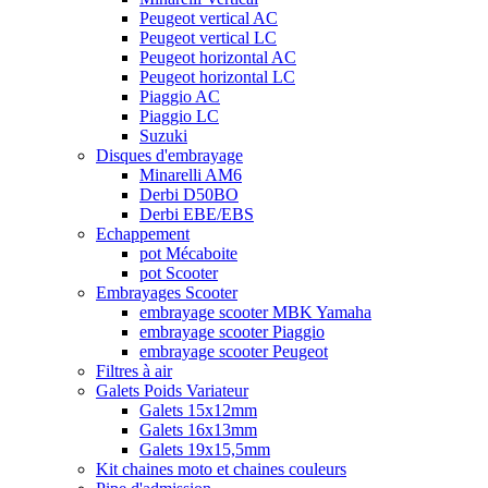
Peugeot vertical AC
Peugeot vertical LC
Peugeot horizontal AC
Peugeot horizontal LC
Piaggio AC
Piaggio LC
Suzuki
Disques d'embrayage
Minarelli AM6
Derbi D50BO
Derbi EBE/EBS
Echappement
pot Mécaboite
pot Scooter
Embrayages Scooter
embrayage scooter MBK Yamaha
embrayage scooter Piaggio
embrayage scooter Peugeot
Filtres à air
Galets Poids Variateur
Galets 15x12mm
Galets 16x13mm
Galets 19x15,5mm
Kit chaines moto et chaines couleurs