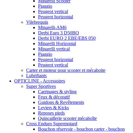
Minarelli Scooter
Piaggio
Peugeot vertical
Peugeot horizontal
Vilebrequin
Minarelli-AM6
Derbi Euro 3 D50BO
Derbi EURO 2 EBE/EBS 050
Minarelli Horizontal
Minarelli vertical
Piaggio
Peugeot horizontal
Peugeot vertical
Carter et moteur pour scooter et mécaboite
Lubrifiants
OPTICLINE - Accessoires
Super Sportives
Carrinages & styling
Feux & décoratif
Guidons & Revêtements
Leviers & Kicks
Reposes pieds
Quincaillerie scooter mécaboîte
Cross Enduro Supermotard
Bouchon réservoir - bouchon carter - bouchon