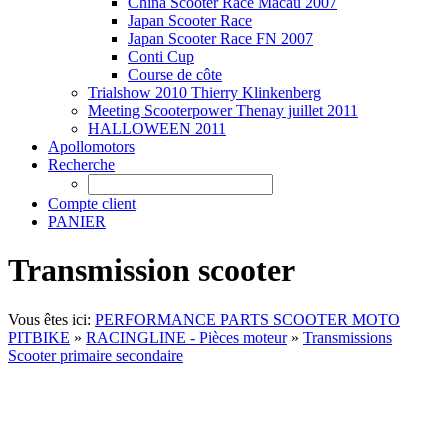
China Scooter Race Macau 2007
Japan Scooter Race
Japan Scooter Race FN 2007
Conti Cup
Course de côte
Trialshow 2010 Thierry Klinkenberg
Meeting Scooterpower Thenay juillet 2011
HALLOWEEN 2011
Apollomotors
Recherche
Compte client
PANIER
Transmission scooter
Vous êtes ici:
PERFORMANCE PARTS SCOOTER MOTO
PITBIKE
»
RACINGLINE - Pièces moteur
»
Transmissions
Scooter primaire secondaire