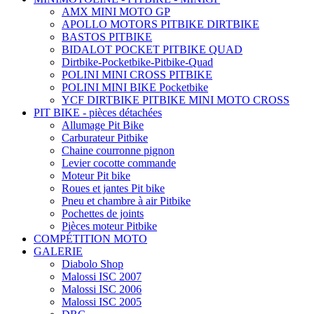
AMX MINI MOTO GP
APOLLO MOTORS PITBIKE DIRTBIKE
BASTOS PITBIKE
BIDALOT POCKET PITBIKE QUAD
Dirtbike-Pocketbike-Pitbike-Quad
POLINI MINI CROSS PITBIKE
POLINI MINI BIKE Pocketbike
YCF DIRTBIKE PITBIKE MINI MOTO CROSS
PIT BIKE - pièces détachées
Allumage Pit Bike
Carburateur Pitbike
Chaine courronne pignon
Levier cocotte commande
Moteur Pit bike
Roues et jantes Pit bike
Pneu et chambre à air Pitbike
Pochettes de joints
Pièces moteur Pitbike
COMPÉTITION MOTO
GALERIE
Diabolo Shop
Malossi ISC 2007
Malossi ISC 2006
Malossi ISC 2005