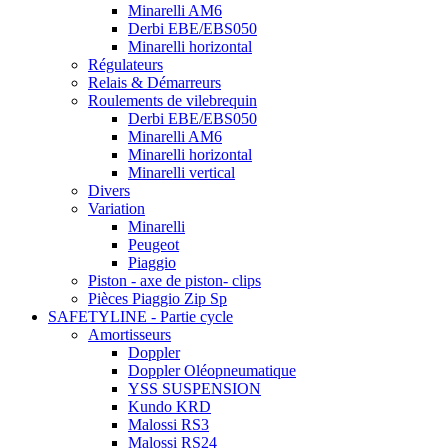
Minarelli AM6
Derbi EBE/EBS050
Minarelli horizontal
Régulateurs
Relais & Démarreurs
Roulements de vilebrequin
Derbi EBE/EBS050
Minarelli AM6
Minarelli horizontal
Minarelli vertical
Divers
Variation
Minarelli
Peugeot
Piaggio
Piston - axe de piston- clips
Pièces Piaggio Zip Sp
SAFETYLINE - Partie cycle
Amortisseurs
Doppler
Doppler Oléopneumatique
YSS SUSPENSION
Kundo KRD
Malossi RS3
Malossi RS24