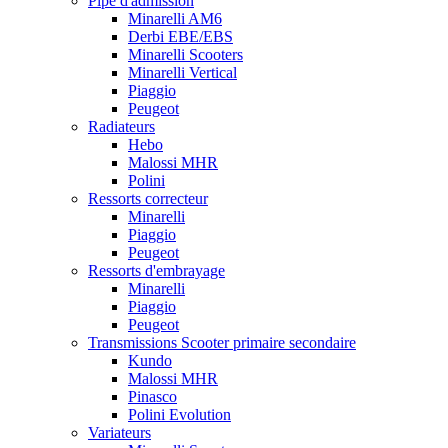
Pipe d'admission
Minarelli AM6
Derbi EBE/EBS
Minarelli Scooters
Minarelli Vertical
Piaggio
Peugeot
Radiateurs
Hebo
Malossi MHR
Polini
Ressorts correcteur
Minarelli
Piaggio
Peugeot
Ressorts d'embrayage
Minarelli
Piaggio
Peugeot
Transmissions Scooter primaire secondaire
Kundo
Malossi MHR
Pinasco
Polini Evolution
Variateurs