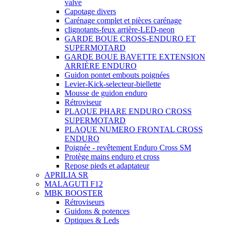
valve
Capotage divers
Carénage complet et pièces carénage
clignotants-feux arrière-LED-neon
GARDE BOUE CROSS-ENDURO ET
SUPERMOTARD
GARDE BOUE BAVETTE EXTENSION
ARRIÈRE ENDURO
Guidon pontet embouts poignées
Levier-Kick-selecteur-biellette
Mousse de guidon enduro
Rétroviseur
PLAQUE PHARE ENDURO CROSS
SUPERMOTARD
PLAQUE NUMERO FRONTAL CROSS
ENDURO
Poignée - revêtement Enduro Cross SM
Protège mains enduro et cross
Repose pieds et adaptateur
APRILIA SR
MALAGUTI F12
MBK BOOSTER
Rétroviseurs
Guidons & potences
Optiques & Leds