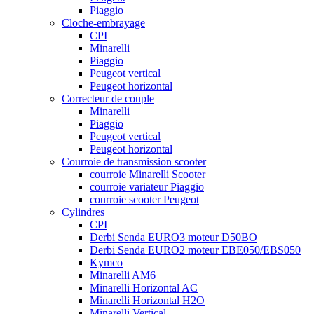
Piaggio
Cloche-embrayage
CPI
Minarelli
Piaggio
Peugeot vertical
Peugeot horizontal
Correcteur de couple
Minarelli
Piaggio
Peugeot vertical
Peugeot horizontal
Courroie de transmission scooter
courroie Minarelli Scooter
courroie variateur Piaggio
courroie scooter Peugeot
Cylindres
CPI
Derbi Senda EURO3 moteur D50BO
Derbi Senda EURO2 moteur EBE050/EBS050
Kymco
Minarelli AM6
Minarelli Horizontal AC
Minarelli Horizontal H2O
Minarelli Vertical