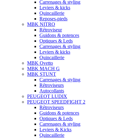
Carrenages & styling
Leviers & kicks
Quincaillerie
Reposes-pieds
MBK NITRO
Rétroviseur
Guidons & potences
Optiques & Leds
Carrenages & styling
Leviers & kicks
Quincaillerie
MBK Ovetto
MBK MACH G
MBK STUNT
Carrenages & styling
Rétroviseurs
Autocollants
PEUGEOT LUDIX
PEUGEOT SPEEDFIGHT 2
Rétroviseurs
Guidons & potences
Optiques & Leds
Carrenages & styling
Leviers & Kicks
Quincaillerie