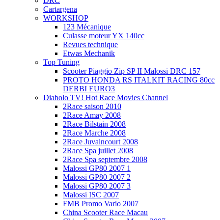
DRC
Cartargena
WORKSHOP
123 Mécanique
Culasse moteur YX 140cc
Revues technique
Etwas Mechanik
Top Tuning
Scooter Piaggio Zip SP II Malossi DRC 157
PROTO HONDA RS ITALKIT RACING 80cc
DERBI EURO3
Diabolo TV! Hot Race Movies Channel
2Race saison 2010
2Race Amay 2008
2Race Bilstain 2008
2Race Marche 2008
2Race Juvaincourt 2008
2Race Spa juillet 2008
2Race Spa septembre 2008
Malossi GP80 2007 1
Malossi GP80 2007 2
Malossi GP80 2007 3
Malossi ISC 2007
FMB Promo Vario 2007
China Scooter Race Macau