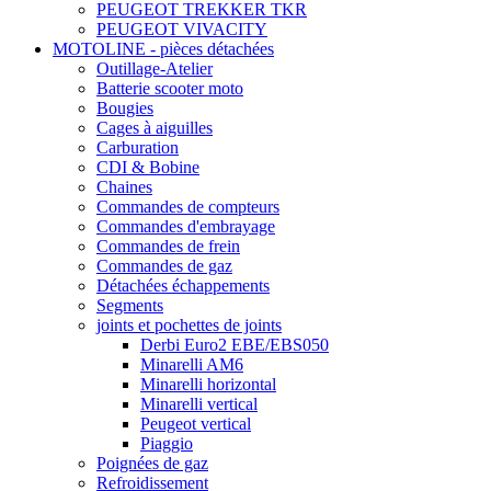
PEUGEOT TREKKER TKR
PEUGEOT VIVACITY
MOTOLINE - pièces détachées
Outillage-Atelier
Batterie scooter moto
Bougies
Cages à aiguilles
Carburation
CDI & Bobine
Chaines
Commandes de compteurs
Commandes d'embrayage
Commandes de frein
Commandes de gaz
Détachées échappements
Segments
joints et pochettes de joints
Derbi Euro2 EBE/EBS050
Minarelli AM6
Minarelli horizontal
Minarelli vertical
Peugeot vertical
Piaggio
Poignées de gaz
Refroidissement