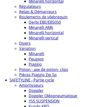
Minarelli horizontal
Régulateurs
Relais & Démarreurs
Roulements de vilebrequin
Derbi EBE/EBS050
Minarelli AM6
Minarelli horizontal
Minarelli vertical
Divers
Variation
Minarelli
Peugeot
Piaggio
Piston - axe de piston- clips
Pièces Piaggio Zip Sp
SAFETYLINE - Partie cycle
Amortisseurs
Doppler
Doppler Oléopneumatique
YSS SUSPENSION
Kundo KRD