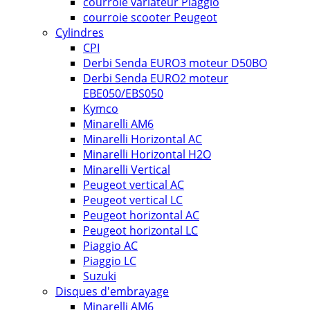
courroie variateur Piaggio
courroie scooter Peugeot
Cylindres
CPI
Derbi Senda EURO3 moteur D50BO
Derbi Senda EURO2 moteur
EBE050/EBS050
Kymco
Minarelli AM6
Minarelli Horizontal AC
Minarelli Horizontal H2O
Minarelli Vertical
Peugeot vertical AC
Peugeot vertical LC
Peugeot horizontal AC
Peugeot horizontal LC
Piaggio AC
Piaggio LC
Suzuki
Disques d'embrayage
Minarelli AM6