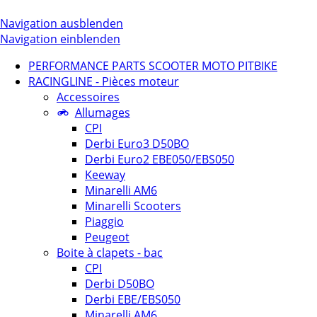
Navigation ausblenden
Navigation einblenden
PERFORMANCE PARTS SCOOTER MOTO PITBIKE
RACINGLINE - Pièces moteur
Accessoires
Allumages
CPI
Derbi Euro3 D50BO
Derbi Euro2 EBE050/EBS050
Keeway
Minarelli AM6
Minarelli Scooters
Piaggio
Peugeot
Boite à clapets - bac
CPI
Derbi D50BO
Derbi EBE/EBS050
Minarelli AM6