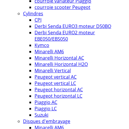
courroie variateur Piaggio
courroie scooter Peugeot
Cylindres
CPI
Derbi Senda EURO3 moteur D50BO
Derbi Senda EURO2 moteur
EBE050/EBS050
Kymco
Minarelli AM6
Minarelli Horizontal AC
Minarelli Horizontal H2O
Minarelli Vertical
Peugeot vertical AC
Peugeot vertical LC
Peugeot horizontal AC
Peugeot horizontal LC
Piaggio AC
Piaggio LC
Suzuki
Disques d'embrayage
Minarelli AM6