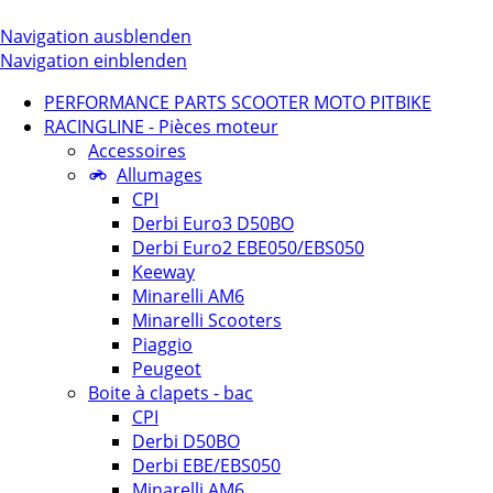
Navigation ausblenden
Navigation einblenden
PERFORMANCE PARTS SCOOTER MOTO PITBIKE
RACINGLINE - Pièces moteur
Accessoires
Allumages
CPI
Derbi Euro3 D50BO
Derbi Euro2 EBE050/EBS050
Keeway
Minarelli AM6
Minarelli Scooters
Piaggio
Peugeot
Boite à clapets - bac
CPI
Derbi D50BO
Derbi EBE/EBS050
Minarelli AM6