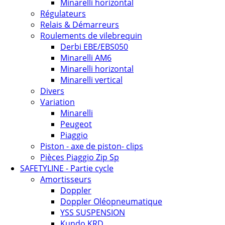
Minarelli horizontal
Régulateurs
Relais & Démarreurs
Roulements de vilebrequin
Derbi EBE/EBS050
Minarelli AM6
Minarelli horizontal
Minarelli vertical
Divers
Variation
Minarelli
Peugeot
Piaggio
Piston - axe de piston- clips
Pièces Piaggio Zip Sp
SAFETYLINE - Partie cycle
Amortisseurs
Doppler
Doppler Oléopneumatique
YSS SUSPENSION
Kundo KRD