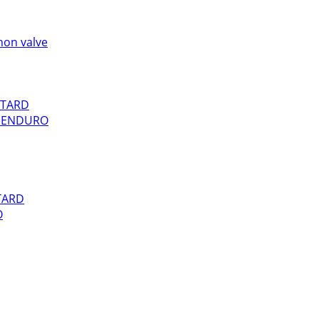
hon valve
OTARD
E ENDURO
TARD
O