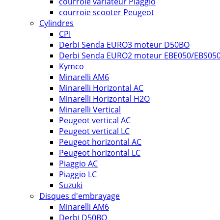
courroie variateur Piaggio
courroie scooter Peugeot
Cylindres
CPI
Derbi Senda EURO3 moteur D50BO
Derbi Senda EURO2 moteur EBE050/EBS05
Kymco
Minarelli AM6
Minarelli Horizontal AC
Minarelli Horizontal H2O
Minarelli Vertical
Peugeot vertical AC
Peugeot vertical LC
Peugeot horizontal AC
Peugeot horizontal LC
Piaggio AC
Piaggio LC
Suzuki
Disques d'embrayage
Minarelli AM6
Derbi D50BO