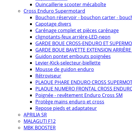
Quincaillerie scooter mécaboîte
Cross Enduro Supermotard
Bouchon réservoir - bouchon carter - bouc
Capotage divers
Carénage complet et pièces carénage
clignotants-feux arrière-LED-neon
GARDE BOUE CROSS-ENDURO ET SUPERM
GARDE BOUE BAVETTE EXTENSION ARRIÈR
Guidon pontet embouts poignées
Levier-Kick-selecteur-biellette
Mousse de guidon enduro
Rétroviseur
PLAQUE PHARE ENDURO CROSS SUPERMO
PLAQUE NUMERO FRONTAL CROSS ENDUR
Poignée - revêtement Enduro Cross SM
Protège mains enduro et cross
Repose pieds et adaptateur
APRILIA SR
MALAGUTI F12
MBK BOOSTER