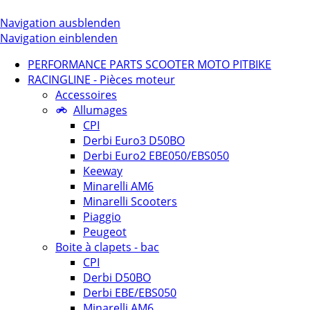
Navigation ausblenden
Navigation einblenden
PERFORMANCE PARTS SCOOTER MOTO PITBIKE
RACINGLINE - Pièces moteur
Accessoires
Allumages
CPI
Derbi Euro3 D50BO
Derbi Euro2 EBE050/EBS050
Keeway
Minarelli AM6
Minarelli Scooters
Piaggio
Peugeot
Boite à clapets - bac
CPI
Derbi D50BO
Derbi EBE/EBS050
Minarelli AM6